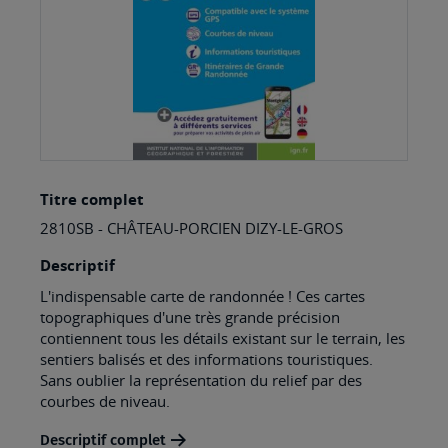
Skip
Titre complet
to
2810SB - CHÂTEAU-PORCIEN DIZY-LE-GROS
the
beginning
Descriptif
of
L'indispensable carte de randonnée ! Ces cartes
topographiques d'une très grande précision
the
contiennent tous les détails existant sur le terrain, les
images
sentiers balisés et des informations touristiques.
Sans oublier la représentation du relief par des
gallery
courbes de niveau.
Descriptif complet