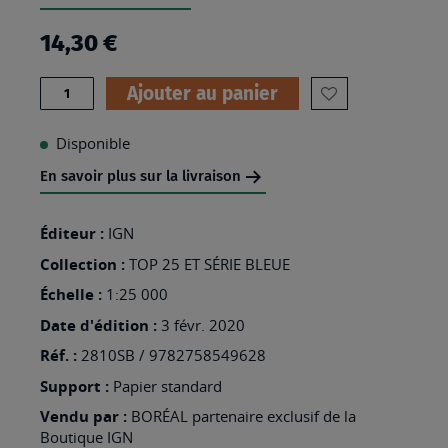
14,30 €
Quantité
Ajouter au panier
AJOUTER
À
Disponible
MA
En savoir plus sur la livraison
LISTE
D’ENVIES
Éditeur :
IGN
:
Collection :
TOP 25 ET SÉRIE BLEUE
2810SB
Échelle :
1:25 000
-
Date d'édition :
3 févr. 2020
CHÂTEAU-
Réf. :
2810SB / 9782758549628
PORCIEN
Support :
Papier standard
Vendu par :
BORÉAL partenaire exclusif de la
Boutique IGN