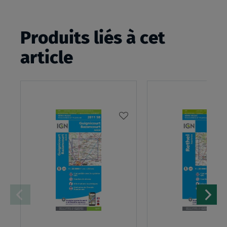
Produits liés à cet
article
AJOUTER
À
MA
LISTE
D’ENVIES