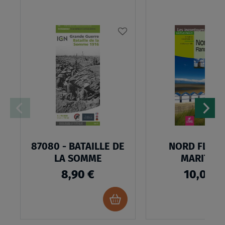
AJOUTER
À
MA
LISTE
D’ENVIES
87080 - BATAILLE DE
NORD FLAN
LA SOMME
MARITIM
8,90 €
10,00 €
Ajouter
au
panier