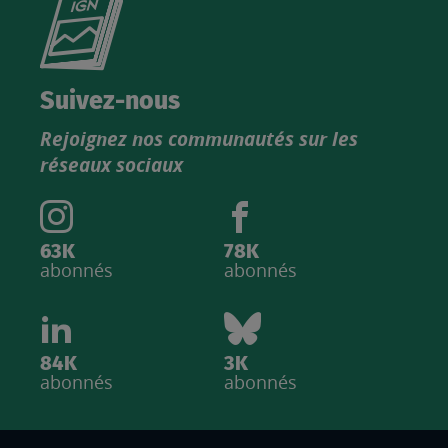
Consultez
le
nouveau
catalogue
Suivez-nous
produits
Rejoignez nos communautés sur les
IGN
réseaux sociaux
63K
78K
abonnés
abonnés
84K
3K
abonnés
abonnés