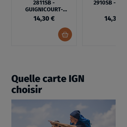
2811SB -
2910SB - RE
GUIGNICOURT-
BAZANCOURT
14,30 €
14,30 €
Ajouter
au
panier
Quelle carte IGN
choisir