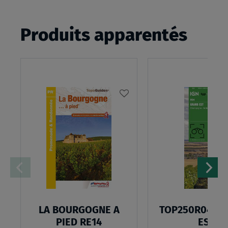
Produits apparentés
AJOUTER
À
MA
LISTE
D’ENVIES
LA BOURGOGNE A
TOP250R04 - 
PIED RE14
EST