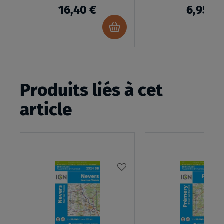
16,40 €
6,95 €
Ajouter
au
panier
Produits liés à cet
article
AJOUTER
À
MA
LISTE