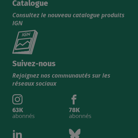
Catalogue
Consultez le nouveau catalogue produits
IGN
Consultez
le
nouveau
catalogue
Suivez-nous
produits
Rejoignez nos communautés sur les
IGN
réseaux sociaux
63K
78K
abonnés
abonnés