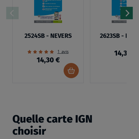
D’ENVIES
2524SB - NEVERS
2623SB - PRÉ
Évaluation:
1
avis
14,30 €
100%
14,30 €
Ajouter
au
panier
Quelle carte IGN
choisir