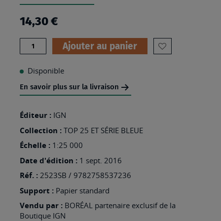
14,30 €
Quantité
Ajouter au panier
AJOUTER
À
Disponible
MA
En savoir plus sur la livraison
LISTE
D’ENVIES
Éditeur :
IGN
:
Collection :
TOP 25 ET SÉRIE BLEUE
2523SB
Échelle :
1:25 000
-
Date d'édition :
1 sept. 2016
LA
Réf. :
2523SB / 9782758537236
CHARITÉ-
Support :
Papier standard
SUR-
Vendu par :
BORÉAL partenaire exclusif de la
LOIRE
Boutique IGN