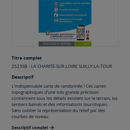
Skip
Titre complet
to
2523SB - LA CHARITÉ-SUR-LOIRE SUILLY-LA-TOUR
the
beginning
Descriptif
of
L'indispensable carte de randonnée ! Ces cartes
topographiques d'une très grande précision
the
contiennent tous les détails existant sur le terrain, les
images
sentiers balisés et des informations touristiques.
Sans oublier la représentation du relief par des
gallery
courbes de niveau.
Descriptif complet