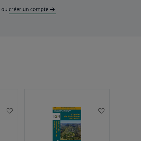
ou
créer un compte
AJOUTER
AJOUTER
À
À
MA
MA
LISTE
LISTE