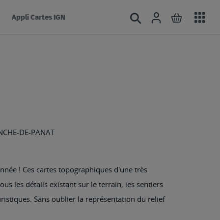
Acc
Connexion
Rechercher
Mon panie
Appli Cartes IGN
au
mé
ANCHE-DE-PANAT
nnée ! Ces cartes topographiques d'une très
s les détails existant sur le terrain, les sentiers
ristiques. Sans oublier la représentation du relief