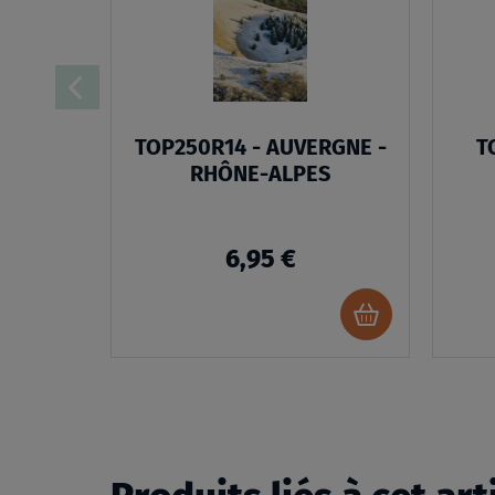
D’ENVIES
TOP250R14 - AUVERGNE -
T
RHÔNE-ALPES
6,95 €
Ajouter
au
panier