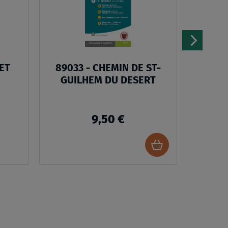
D’ENVIES
D’ENVIES
ET
89033 - CHEMIN DE ST-
LAC
GUILHEM DU DESERT
9,50 €
Ajouter
au
panier