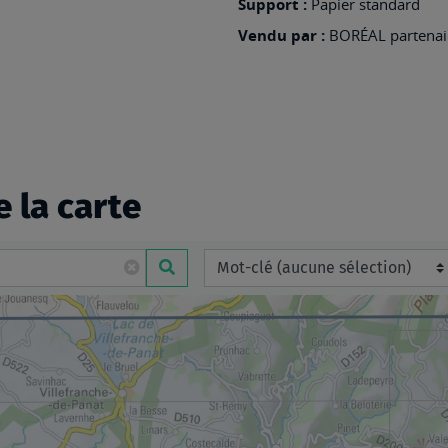
Support :
Papier standard
Vendu par :
BORÉAL partenair
e la carte