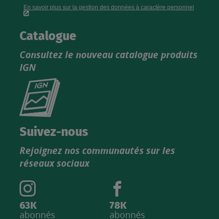
Catalogue
Consultez le nouveau catalogue produits
IGN
Consultez
le
nouveau
catalogue
Suivez-nous
produits
Rejoignez nos communautés sur les
IGN
réseaux sociaux
63K
78K
abonnés
abonnés