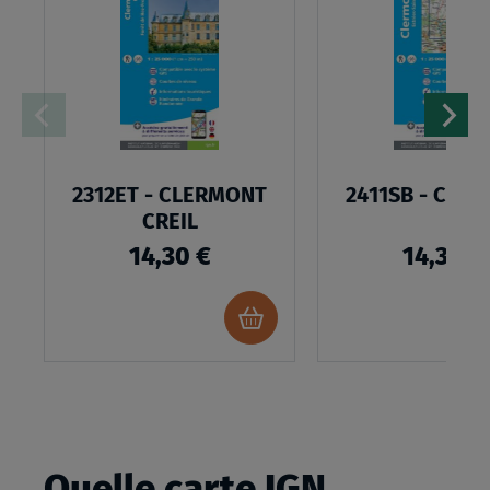
MA
LISTE
D’ENVIES
2312ET - CLERMONT
2411SB - CLE
CREIL
14,30 €
14,30 €
Ajouter
au
panier
Quelle carte IGN