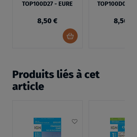
TOP100D27 - EURE
TOP100D02 - 
8,50 €
8,50 €
Ajouter
au
panier
Produits liés à cet
article
AJOUTER
À