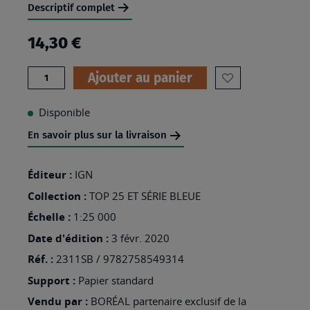
Descriptif complet
14,30 €
Quantité
Ajouter au panier
AJOUTER
À
Disponible
MA
En savoir plus sur la livraison
LISTE
D’ENVIES
Éditeur :
IGN
:
Collection :
TOP 25 ET SÉRIE BLEUE
2311SB
Échelle :
1:25 000
-
Date d'édition :
3 févr. 2020
BEAUVAIS
Réf. :
2311SB / 9782758549314
Support :
Papier standard
Vendu par :
BORÉAL partenaire exclusif de la