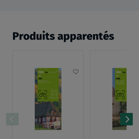
Produits apparentés
AJOUTER
À
MA
LISTE
D’ENVIES