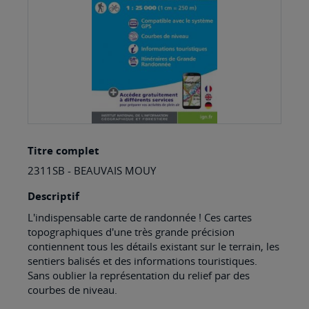
Skip
Titre complet
to
2311SB - BEAUVAIS MOUY
the
beginning
Descriptif
of
L'indispensable carte de randonnée ! Ces cartes
topographiques d'une très grande précision
the
contiennent tous les détails existant sur le terrain, les
images
sentiers balisés et des informations touristiques.
Sans oublier la représentation du relief par des
gallery
courbes de niveau.