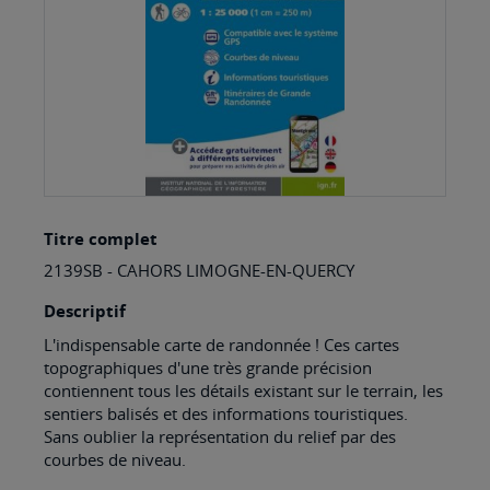
Skip
Titre complet
to
2139SB - CAHORS LIMOGNE-EN-QUERCY
the
beginning
Descriptif
of
L'indispensable carte de randonnée ! Ces cartes
topographiques d'une très grande précision
the
contiennent tous les détails existant sur le terrain, les
images
sentiers balisés et des informations touristiques.
Sans oublier la représentation du relief par des
gallery
courbes de niveau.