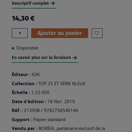
Descriptif complet
14,30 €
Quantité
Ajouter au panier
AJOUTER
À
Disponible
MA
En savoir plus sur la livraison
LISTE
D’ENVIES
Éditeur :
IGN
:
Collection :
TOP 25 ET SÉRIE BLEUE
2139SB
Échelle :
1:25 000
-
Date d'édition :
18 févr. 2019
CAHORS
Réf. :
2139SB / 9782758546146
Support :
Papier standard
Vendu par :
BORÉAL partenaire exclusif de la