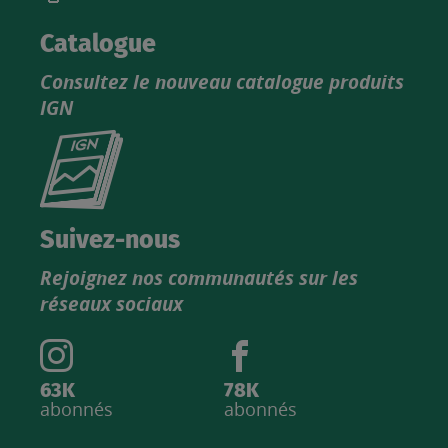
Catalogue
Consultez le nouveau catalogue produits
IGN
Consultez
le
nouveau
catalogue
Suivez-nous
produits
Rejoignez nos communautés sur les
IGN
réseaux sociaux
63K
78K
abonnés
abonnés