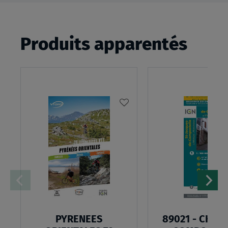
Produits apparentés
AJOUTER
À
MA
LISTE
D’ENVIES
PYRENEES
89021 - CHEM