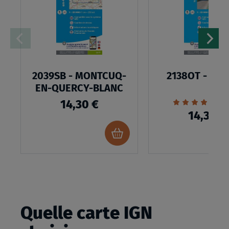
LISTE
D’ENVIES
2039SB - MONTCUQ-
2138OT - CA
EN-QUERCY-BLANC
Évaluation:
1
14,30 €
100%
14,30 €
Ajouter
au
panier
Quelle carte IGN