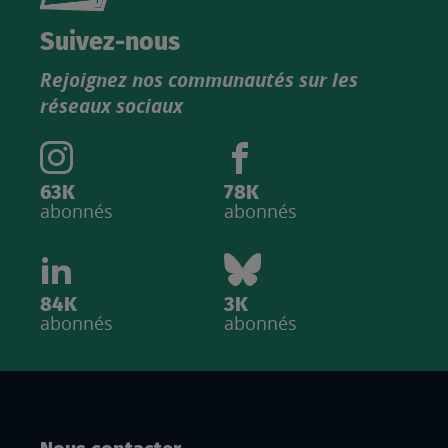
nouveau
catalogue
Suivez-nous
produits
Rejoignez nos communautés sur les
IGN
réseaux sociaux
63K
78K
abonnés
abonnés
84K
3K
abonnés
abonnés