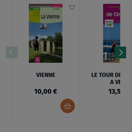
AJOUTER
À
MA
LISTE
D’ENVIES
VIENNE
LE TOUR DE GI
A VELO
10,00 €
13,50 €
Ajouter
au
panier