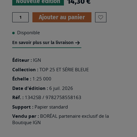
14,30 €
Nouvelle édition
Quantité
Ajouter au panier
AJOUTER
À
Disponible
MA
En savoir plus sur la livraison
LISTE
D’ENVIES
Éditeur :
IGN
:
Collection :
TOP 25 ET SÉRIE BLEUE
1342SB
Échelle :
1:25 000
-
Date d'édition :
6 juil. 2026
DAX
Réf. :
1342SB / 9782758558163
Support :
Papier standard
Vendu par :
BORÉAL partenaire exclusif de la
Boutique IGN