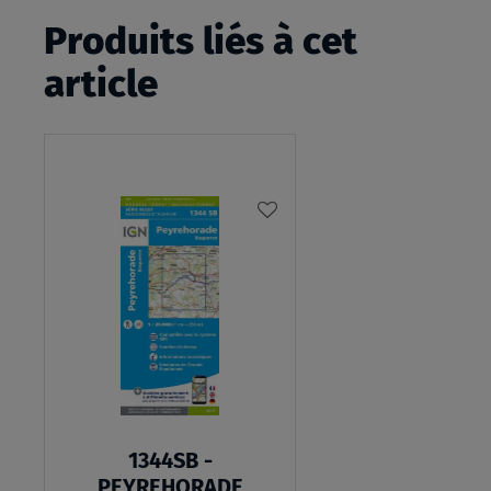
Produits liés à cet
article
AJOUTER
À
MA
LISTE
D’ENVIES
1344SB -
PEYREHORADE