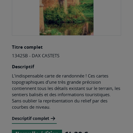
Skip
Titre complet
to
1342SB - DAX CASTETS
the
beginning
Descriptif
of
L'indispensable carte de randonnée ! Ces cartes
topographiques d'une très grande précision
the
contiennent tous les détails existant sur le terrain, les
images
sentiers balisés et des informations touristiques.
Sans oublier la représentation du relief par des
gallery
courbes de niveau.
Descriptif complet