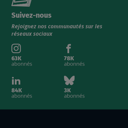
nouveau
catalogue
Suivez-nous
produits
Rejoignez nos communautés sur les
IGN
réseaux sociaux
63K
78K
abonnés
abonnés
84K
3K
abonnés
abonnés