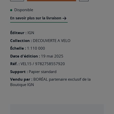
AJOUTER
À
Disponible
MA
En savoir plus sur la livraison
LISTE
D’ENVIES
Éditeur :
IGN
:
Collection :
DECOUVERTE A VELO
VEL15
Échelle :
1:110 000
-
Date d'édition :
19 mai 2025
LES
Réf. :
VEL15 / 9782758557920
PYRÉNÉES
Support :
Papier standard
ATLANTIQUES
Vendu par :
BORÉAL partenaire exclusif de la
Á
Boutique IGN
VÉLO