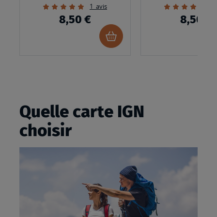
ATLANTIQU
Évaluation:
Évaluation:
1
avis
3
100%
100%
8,50 €
8,50 €
Ajouter
au
panier
Quelle carte IGN
choisir