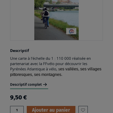
Skip
Descriptif
to
Une carte à l’échelle du 1 : 110 000 réalisée en
the
partenariat avec la FFvélo pour découvrir les
beginning
Pyrénées Atlantique à vélo,
s
es vallées, ses villages
of
pittoresques, ses montagnes.
the
Descriptif complet
images
9,50 €
gallery
Quantité
Ajouter au panier