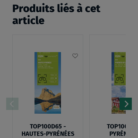
Produits liés à cet
article
AJOUTER
À
MA
LISTE
D’ENVIES
TOP100D65 -
TOP100D64
HAUTES-PYRÉNÉES
PYRÉNÉES