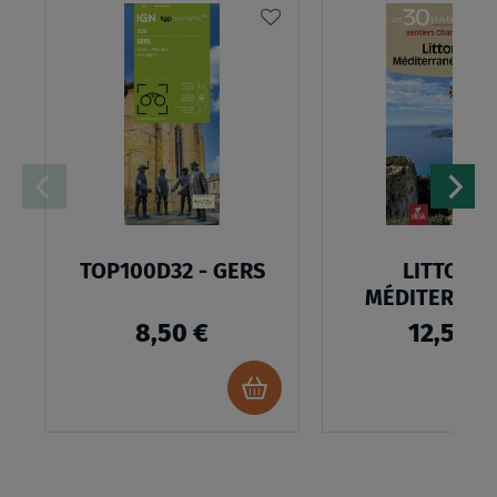
AJOUTER
À
MA
LISTE
D’ENVIES
TOP100D32 - GERS
LITTORAL
MÉDITERRAN
8,50 €
12,50 €
Ajouter
au
panier