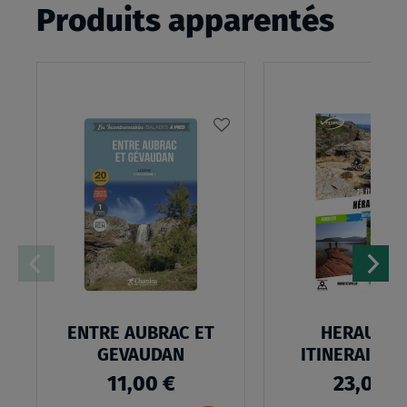
Produits apparentés
AJOUTER
À
MA
LISTE
D’ENVIES
ENTRE AUBRAC ET
HERAULT 7
GEVAUDAN
ITINERAIRES
11,00 €
23,00 €