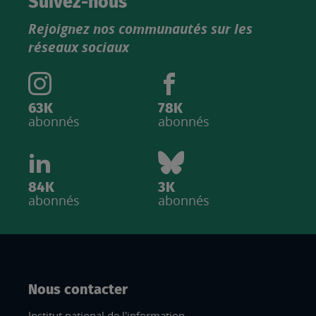
Suivez-nous
produits
Rejoignez nos communautés sur les
IGN
réseaux sociaux
63K
78K
abonnés
abonnés
84K
3K
abonnés
abonnés
Nous contacter
Institut national de l'information