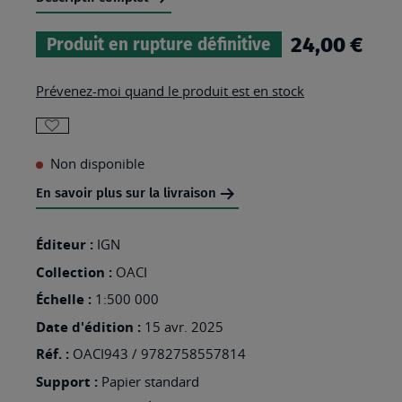
24,00 €
Produit en rupture définitive
Prévenez-moi quand le produit est en stock
AJOUTER
Non disponible
À
MA
En savoir plus sur la livraison
LISTE
Éditeur :
IGN
D’ENVIES
Collection :
:
OACI
OACI943
Échelle :
1:500 000
-
Date d'édition :
15 avr. 2025
FRANCE
Réf. :
OACI943 / 9782758557814
SUD-
Support :
Papier standard