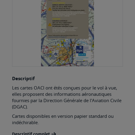
images
gallery
Skip
Descriptif
to
Les cartes OACI ont étés conçues pour le vol à vue,
the
elles proposent des informations aéronautiques
beginning
fournies par la Direction Générale de l'Aviation Civile
(DGAC).
of
the
Cartes disponibles en version papier standard ou
indéchirable.
images
gallery
Descriptif complet