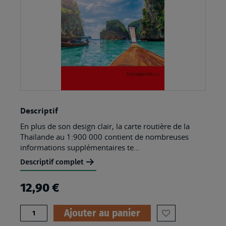
Skip
Descriptif
to
En plus de son design clair, la carte routière de la
the
Thaïlande au 1:900 000 contient de nombreuses
beginning
informations supplémentaires te...
of
Descriptif complet
the
12,90 €
images
gallery
Quantité
Ajouter au panier
AJOUTER