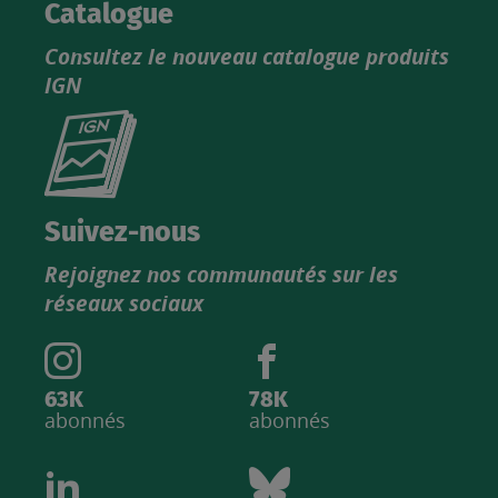
Catalogue
Consultez le nouveau catalogue produits
IGN
Consultez
le
nouveau
catalogue
Suivez-nous
produits
Rejoignez nos communautés sur les
IGN
réseaux sociaux
63K
78K
abonnés
abonnés