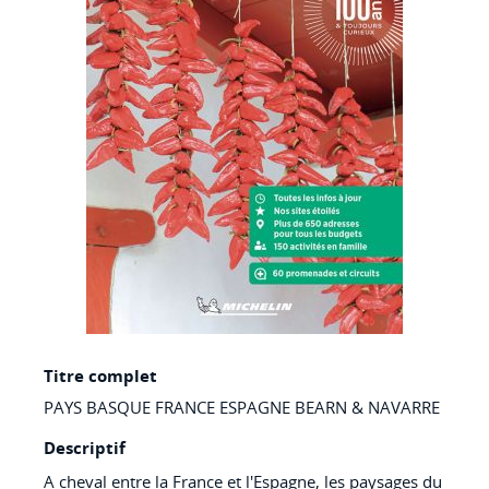
Skip
Titre complet
to
PAYS BASQUE FRANCE ESPAGNE BEARN & NAVARRE
the
beginning
Descriptif
of
A cheval entre la France et l'Espagne, les paysages du