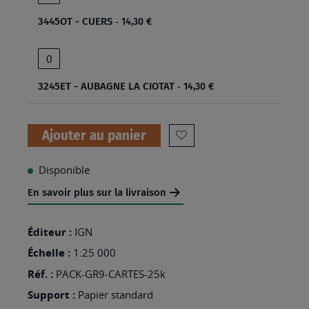
3445OT - CUERS
14,30 €
3245ET - AUBAGNE LA CIOTAT
14,30 €
Ajouter au panier
AJOUTER
À
Disponible
MA
En savoir plus sur la livraison
LISTE
D’ENVIES
Éditeur :
IGN
:
Échelle :
1:25 000
PACK
Réf. :
PACK-GR9-CARTES-25k
TOP25/SB
Support :
Papier standard