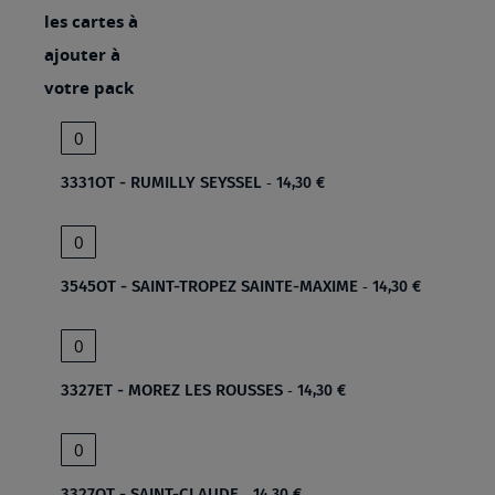
gallery
les cartes à
ajouter à
votre pack
3331OT - RUMILLY SEYSSEL
14,30 €
3545OT - SAINT-TROPEZ SAINTE-MAXIME
14,30 €
3327ET - MOREZ LES ROUSSES
14,30 €
3327OT - SAINT-CLAUDE
14,30 €