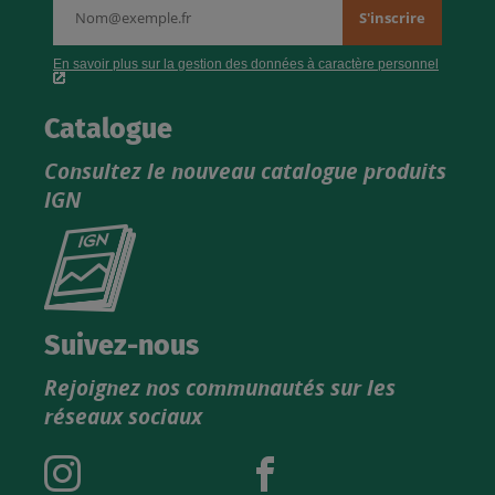
Catalogue
Consultez le nouveau catalogue produits
IGN
Consultez
le
nouveau
catalogue
Suivez-nous
produits
Rejoignez nos communautés sur les
IGN
réseaux sociaux