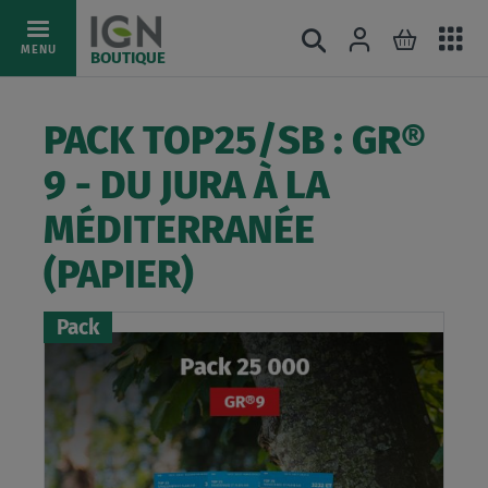
Ac
Connexion
Rechercher
Mon pani
Allez
MENU
BOUTIQUE
au
au
mé
contenu
PACK TOP25/SB : GR®
9 - DU JURA À LA
MÉDITERRANÉE
(PAPIER)
Pack
Skip
to
the
end
of