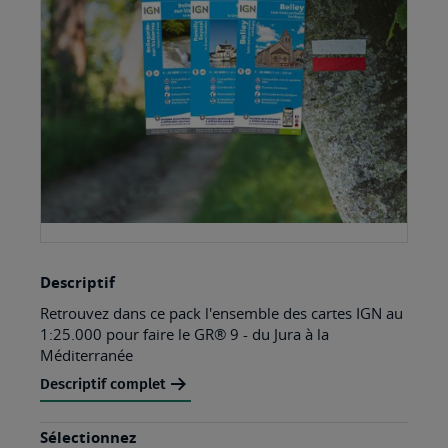
the
images
gallery
Skip
Descriptif
to
Retrouvez dans ce pack l'ensemble des cartes IGN au
the
1:25.000 pour faire le GR® 9 - du Jura à la
beginning
Méditerranée
of
Descriptif complet
the
images
Sélectionnez