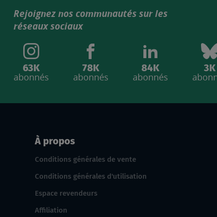
Rejoignez nos communautés sur les
réseaux sociaux
63K
78K
84K
3K
abonnés
abonnés
abonnés
abon
À propos
Conditions générales de vente
Conditions générales d'utilisation
Espace revendeurs
Affiliation