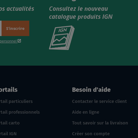
os actualités
Consultez le nouveau
catalogue produits IGN
Consultez
le
nouveau
catalogue
produits
IGN
ortails
Besoin d'aide
tail particuliers
Contacter le service client
tail professionnels
Aide en ligne
tail carto
Tout savoir sur la livraison
rtail IGN
Créer son compte