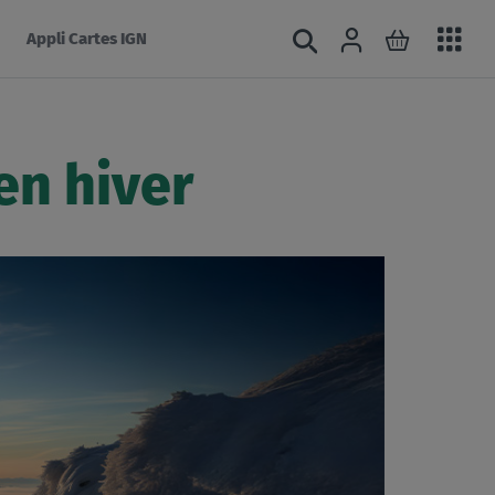
Acc
Connexion
Rechercher
Mon panie
Appli Cartes IGN
au
mé
en hiver