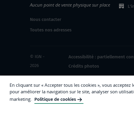
Aucun point de vente physique sur place
L'i
Nous contacter
Toutes nos adresses
© IGN -
Accessibilité : partiellement co
2026
Crédits photos
En cliquant sur « Accepter tous les cookies », vous acceptez 
pour améliorer la navigation sur le site, analyser son utilisat
République
marketing.
Politique de cookies
Française.
Liberté
Égalité
Fraternité