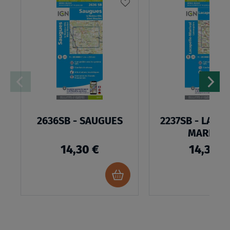
AJOUTER
À
MA
LISTE
D’ENVIES
2636SB - SAUGUES
2237SB - LACA
MARIVAL
14,30 €
14,30 €
Ajouter
au
panier