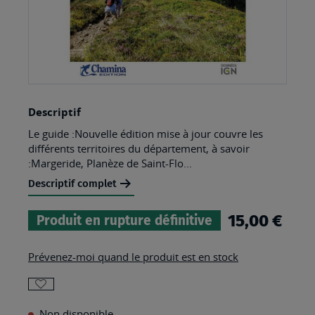
Skip
Descriptif
to
Le guide :Nouvelle édition mise à jour couvre les
the
différents territoires du département, à savoir
beginning
:Margeride, Planèze de Saint-Flo...
of
Descriptif complet
the
15,00 €
Produit en rupture définitive
images
gallery
Prévenez-moi quand le produit est en stock
AJOUTER
Non disponible
À