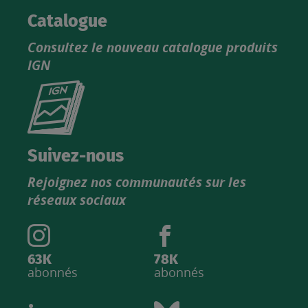
Catalogue
Consultez le nouveau catalogue produits
IGN
Consultez
le
nouveau
catalogue
Suivez-nous
produits
Rejoignez nos communautés sur les
IGN
réseaux sociaux
63K
78K
abonnés
abonnés