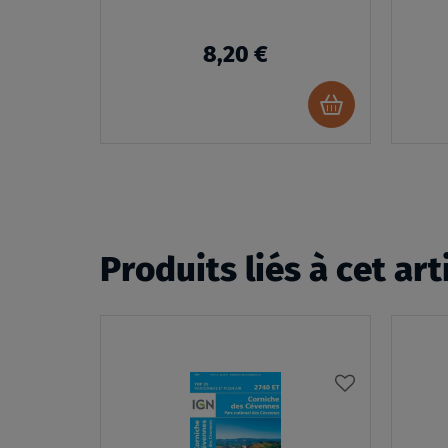
FRANCE
8,20 €
Ajouter
au
panier
Produits liés à cet art
AJOUTER
À
MA