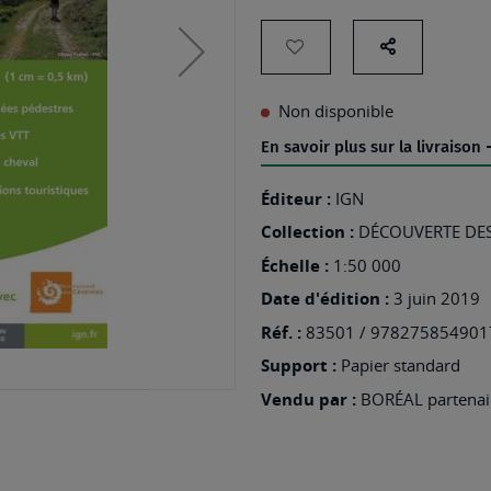
AJOUTER
Partage
sur
À
Non disponible
les
MA
En savoir plus sur la livraison
réseaux
LISTE
sociaux
D’ENVIES
Éditeur :
IGN
:
Collection :
DÉCOUVERTE DES
83501
Échelle :
1:50 000
-
Date d'édition :
3 juin 2019
PARC
Réf. :
83501 / 978275854901
NATIONAL
Support :
Papier standard
DES
Vendu par :
BORÉAL partenair
CÉVENNES