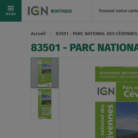
Trouver votre cart
BOUTIQUE
Allez
MENU
au
contenu
Accueil
83501 - PARC NATIONAL DES CÉVENNES
83501 - PARC NATION
Skip
to
the
end
of
the
images
gallery