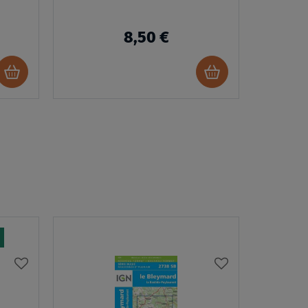
8,50 €
Ajouter
Ajouter
au
au
panier
panier
AJOUTER
AJOUTER
À
À
MA
MA