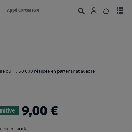
Acc
Connexion
Rechercher
Mon panie
Appli Cartes IGN
au
mé
lle du 1 : 50 000 réalisée en partenariat avec le
9,00 €
initive
 est en stock