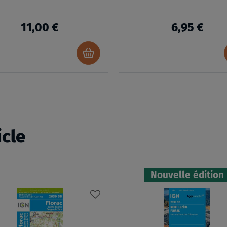
11,00 €
6,95 €
Ajouter
au
panier
icle
Nouvelle édition
AJOUTER
À
MA