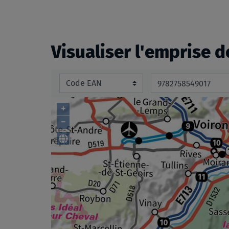
beginning
of
the
Visualiser l'emprise d
images
gallery