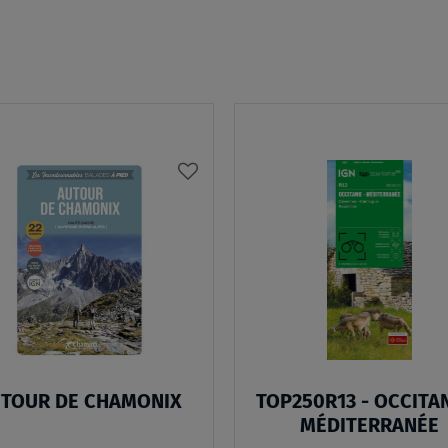
AJOUTER
À
MA
LISTE
D’ENVIES
TOUR DE CHAMONIX
TOP250R13 - OCCITAN
MÉDITERRANÉE