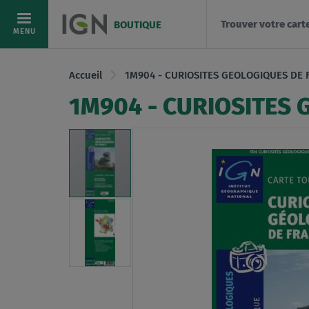
Trouver votre cart
BOUTIQUE
Allez
MENU
au
contenu
Accueil
1M904 - CURIOSITES GEOLOGIQUES DE 
1M904 - CURIOSITES
Skip
to
the
end
of
the
images
gallery