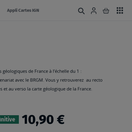
Acc
Connexion
Rechercher
Mon panie
Appli Cartes IGN
au
mé
s géologiques de France à l’échelle du 1 :
tenariat avec le BRGM. Vous y retrouverez au recto
s et au verso la carte géologique de la France.
10,90 €
initive