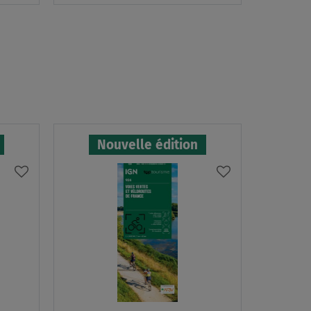
panier
panier
Nouvelle édition
AJOUTER
AJOUTER
À
À
MA
MA
LISTE
LISTE
D’ENVIES
D’ENVIES