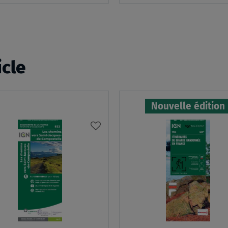
panier
icle
Nouvelle édition
AJOUTER
À
MA
LISTE
D’ENVIES