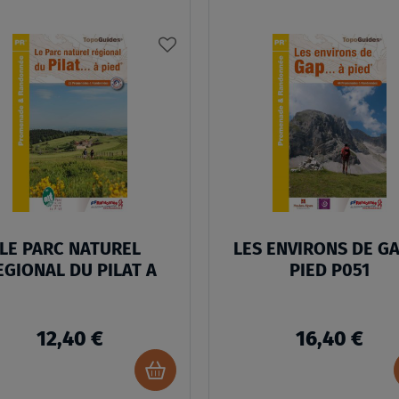
AJOUTER
À
MA
LISTE
D’ENVIES
LE PARC NATUREL
LES ENVIRONS DE GA
EGIONAL DU PILAT A
PIED P051
12,40 €
16,40 €
Ajouter
au