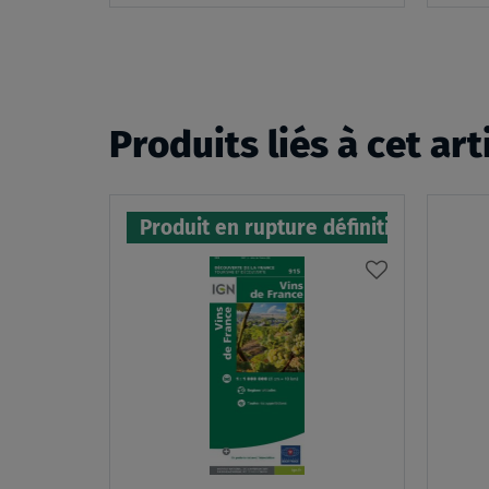
panier
Produits liés à cet art
Produit en rupture définitive
AJOUTER
À
MA
LISTE
D’ENVIES