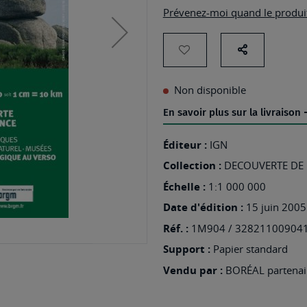
Prévenez-moi quand le produit
AJOUTER
Partage
sur
À
Non disponible
les
MA
En savoir plus sur la livraison
réseaux
LISTE
sociaux
D’ENVIES
Éditeur :
IGN
:
Collection :
DECOUVERTE DE 
1M904
Échelle :
1:1 000 000
-
Date d'édition :
15 juin 2005
CURIOSITES
Réf. :
1M904 / 32821100904
GEOLOGIQUES
Support :
Papier standard
DE
Vendu par :
BORÉAL partenair
FRANCE