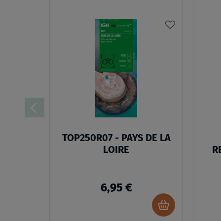
AJOUTER
À
MA
LISTE
D’ENVIES
TOP250R07 - PAYS DE LA
LOIRE
R
6,95 €
Ajouter
au