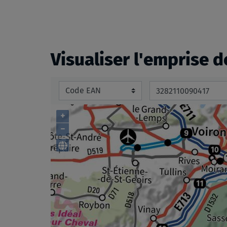
beginning
of
the
images
Visualiser l'emprise d
gallery