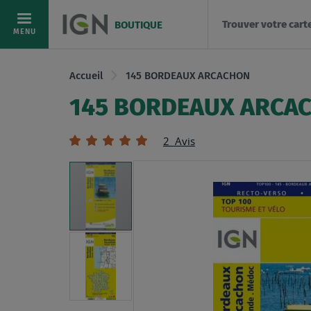
Trouver votre cart
BOUTIQUE
Allez
MENU
au
contenu
Accueil
145 BORDEAUX ARCACHON
145 BORDEAUX ARCA
Évaluation:
2
Avis
100
100
% of
Skip
to
the
end
of
the
images