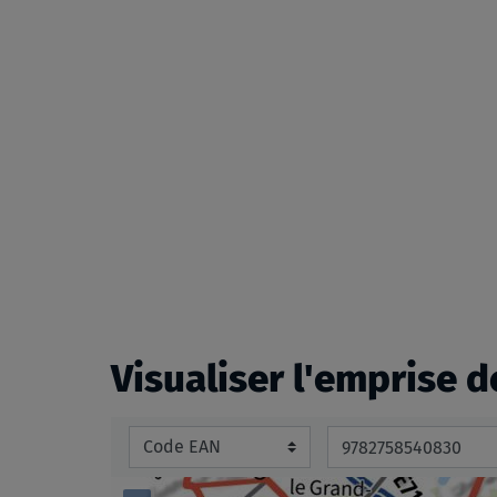
the
beginning
of
the
images
gallery
Visualiser l'emprise d