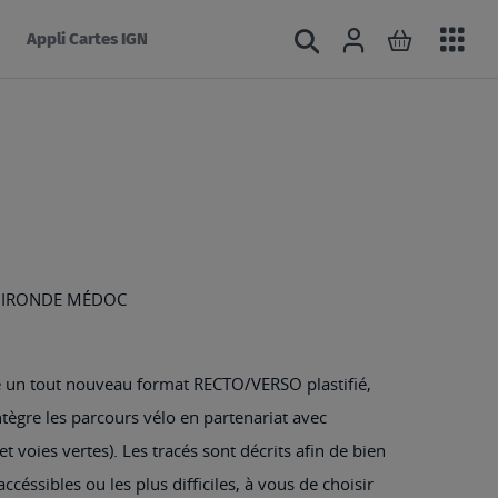
Acc
Connexion
Rechercher
Mon panie
Appli Cartes IGN
au
mé
GIRONDE MÉDOC
e un tout nouveau format RECTO/VERSO plastifié,
intègre les parcours vélo en partenariat avec
t voies vertes). Les tracés sont décrits afin de bien
accéssibles ou les plus difficiles, à vous de choisir