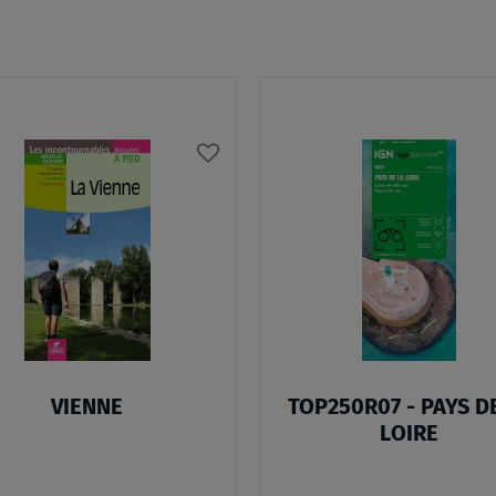
AJOUTER
À
MA
LISTE
D’ENVIES
VIENNE
TOP250R07 - PAYS D
LOIRE