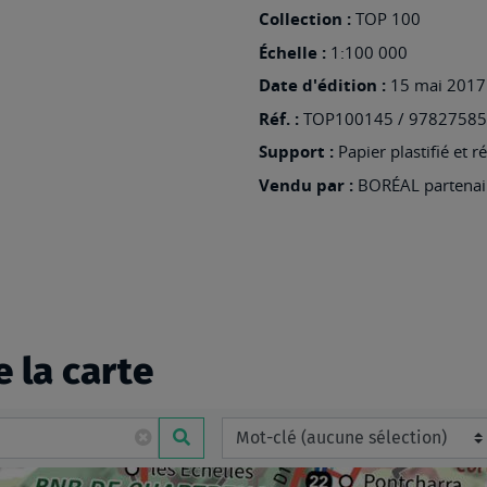
:
Collection :
TOP 100
145
Échelle :
1:100 000
BORDEAUX
Date d'édition :
15 mai 2017
ARCACHON
Réf. :
TOP100145 / 9782758
Support :
Papier plastifié et r
Vendu par :
BORÉAL partenair
e la carte