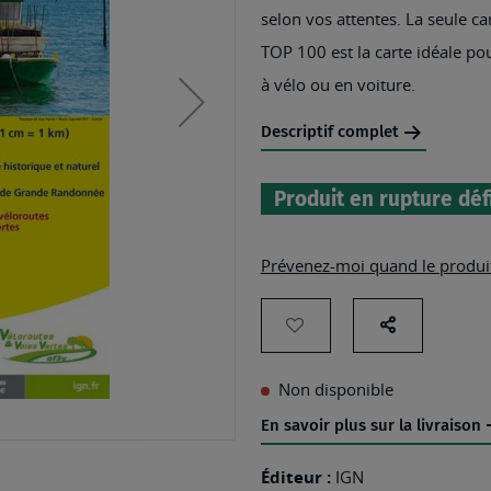
selon vos attentes. La seule ca
TOP 100 est la carte idéale po
à vélo ou en voiture.
Descriptif complet
Produit en rupture déf
Prévenez-moi quand le produit
AJOUTER
Partage
sur
À
Non disponible
les
MA
En savoir plus sur la livraison
réseaux
LISTE
sociaux
D’ENVIES
Éditeur :
IGN