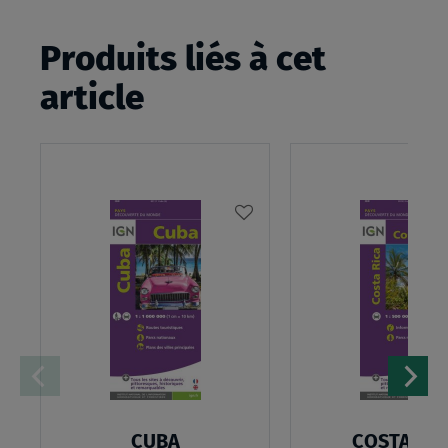
Produits liés à cet
article
AJOUTER
À
MA
LISTE
D’ENVIES
CUBA
COSTA RIC