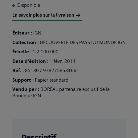
À
Disponible
MA
En savoir plus sur la livraison
LISTE
D’ENVIES
Éditeur :
IGN
:
Collection :
DÉCOUVERTE DES PAYS DU MONDE IGN
PEROU
Échelle :
1:2 100 000
EQUATEUR
Date d'édition :
1 févr. 2014
Réf. :
85130 / 9782758531661
Support :
Papier standard
Vendu par :
BORÉAL partenaire exclusif de la
Boutique IGN
Descriptif