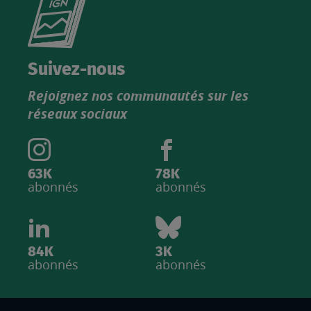
Consultez
le
nouveau
catalogue
Suivez-nous
produits
Rejoignez nos communautés sur les
IGN
réseaux sociaux
63K
78K
abonnés
abonnés
84K
3K
abonnés
abonnés