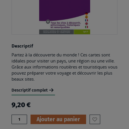
Skip
Descriptif
to
Partez à la découverte du monde ! Ces cartes sont
the
idéales pour visiter un pays, une région ou une ville.
beginning
Grâce aux informations routières et touristiques vous
pouvez préparer votre voyage et découvrir les plus
of
beaux sites.
the
images
Descriptif complet
gallery
9,20 €
Quantité
Ajouter au panier
AJOUTER