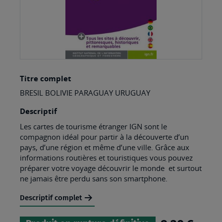
Skip
Titre complet
to
BRESIL BOLIVIE PARAGUAY URUGUAY
the
beginning
Descriptif
of
Les cartes de tourisme étranger IGN sont le
compagnon idéal pour partir à la découverte d’un
the
pays, d’une région et même d’une ville. Grâce aux
images
informations routières et touristiques vous pouvez
préparer votre voyage découvrir le monde et surtout
gallery
ne jamais être perdu sans son smartphone.
Descriptif complet