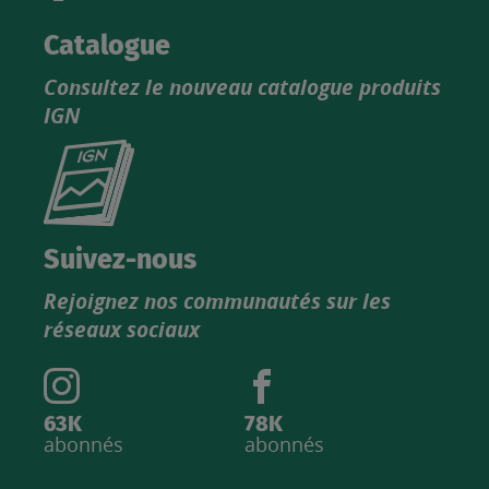
Catalogue
Consultez le nouveau catalogue produits
IGN
Consultez
le
nouveau
catalogue
Suivez-nous
produits
Rejoignez nos communautés sur les
IGN
réseaux sociaux
63K
78K
abonnés
abonnés