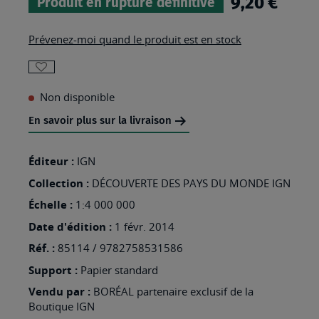
9,20 €
Produit en rupture définitive
Prévenez-moi quand le produit est en stock
AJOUTER
Non disponible
À
MA
En savoir plus sur la livraison
LISTE
Éditeur :
IGN
D’ENVIES
Collection :
:
DÉCOUVERTE DES PAYS DU MONDE IGN
BRESIL
Échelle :
1:4 000 000
Date d'édition :
1 févr. 2014
Réf. :
85114 / 9782758531586
Support :
Papier standard
Vendu par :
BORÉAL partenaire exclusif de la
Boutique IGN