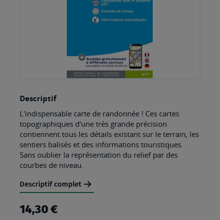
Skip
Descriptif
to
L'indispensable carte de randonnée ! Ces cartes
the
topographiques d'une très grande précision
beginning
contiennent tous les détails existant sur le terrain, les
sentiers balisés et des informations touristiques.
of
Sans oublier la représentation du relief par des
the
courbes de niveau.
images
Descriptif complet
gallery
14,30 €