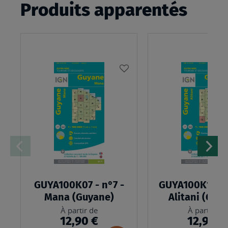
Produits apparentés
AJOUTER
À
MA
LISTE
D’ENVIES
GUYA100K07 - n°7 -
GUYA100K19 - 
Mana (Guyane)
Alitani (Guy
À partir de
À partir de
12,90 €
12,90 €