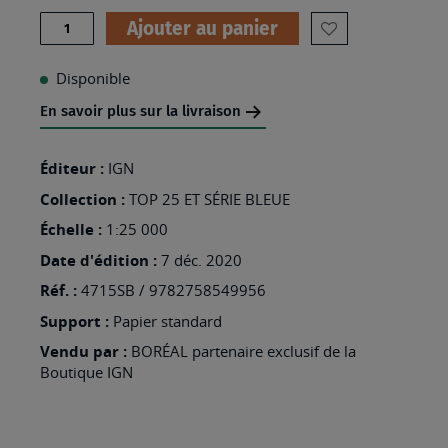
Quantité
Ajouter au panier
AJOUTER
À
Disponible
MA
En savoir plus sur la livraison
LISTE
D’ENVIES
Éditeur :
IGN
:
Collection :
TOP 25 ET SÉRIE BLEUE
4715SB
Échelle :
1:25 000
-
Date d'édition :
7 déc. 2020
ROURA
Réf. :
4715SB / 9782758549956
CACAO
Support :
Papier standard
Vendu par :
BORÉAL partenaire exclusif de la
Boutique IGN