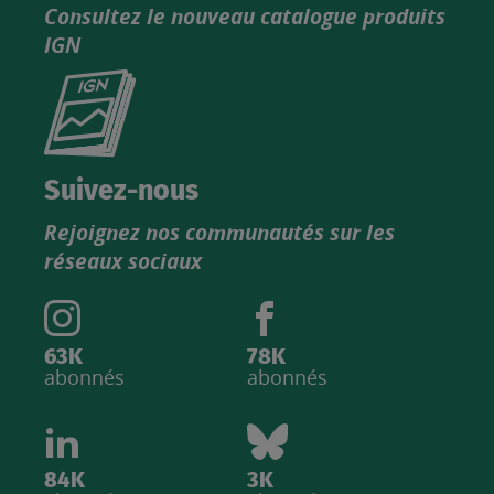
Consultez le nouveau catalogue produits
IGN
Consultez
le
nouveau
catalogue
Suivez-nous
produits
Rejoignez nos communautés sur les
IGN
réseaux sociaux
63K
78K
abonnés
abonnés
84K
3K