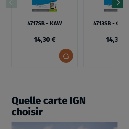
4717SB - KAW
4713SB - CAY
14,30 €
14,30 €
Ajouter
au
panier
Quelle carte IGN
choisir