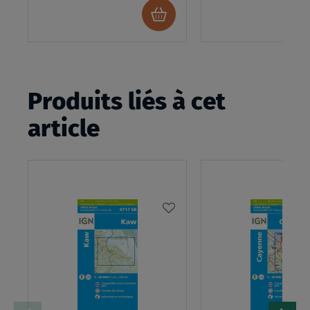
Ajouter
au
panier
Produits liés à cet
article
AJOUTER
À
MA
LISTE
D’ENVIES