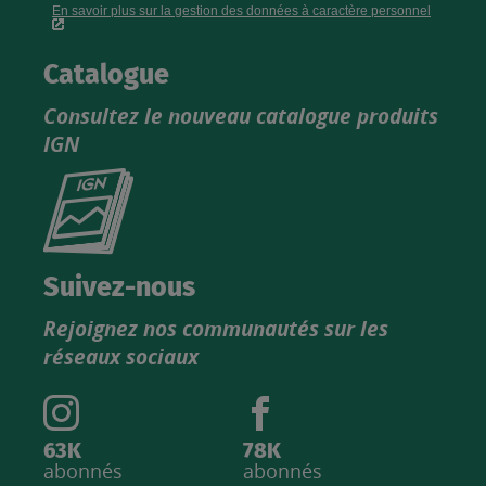
Catalogue
Consultez le nouveau catalogue produits
IGN
Consultez
le
nouveau
catalogue
Suivez-nous
produits
Rejoignez nos communautés sur les
IGN
réseaux sociaux
63K
78K
abonnés
abonnés