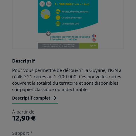
Skip
Descriptif
to
Pour vous permettre de découvrir la Guyane, l’IGN a
the
réalisé 21 cartes au 1 :100 000. Ces nouvelles cartes
beginning
couvrent la totalité du territoire et sont disponibles
sur papier classique ou indéchirable.
of
Descriptif complet
the
images
À partir de
gallery
12,90 €
(Champ
Support