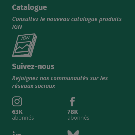
Catalogue
Consultez le nouveau catalogue produits
IGN
Consultez
le
nouveau
catalogue
Suivez-nous
produits
Rejoignez nos communautés sur les
IGN
réseaux sociaux
63K
78K
abonnés
abonnés