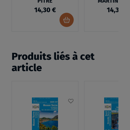
PITRE
MARTIN ILE 
BARTHELE
14,30 €
14,30 €
Ajouter
au
panier
Produits liés à cet
article
AJOUTER
À
MA
LISTE