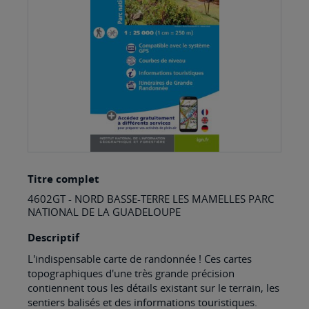
images
gallery
Skip
Titre complet
to
4602GT - NORD BASSE-TERRE LES MAMELLES PARC
the
NATIONAL DE LA GUADELOUPE
beginning
Descriptif
of
L'indispensable carte de randonnée ! Ces cartes
the
topographiques d'une très grande précision
images
contiennent tous les détails existant sur le terrain, les
sentiers balisés et des informations touristiques.
gallery