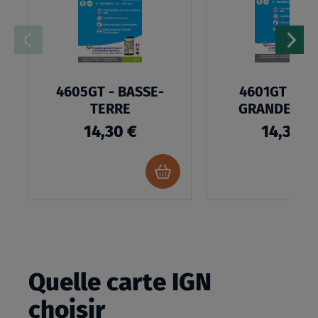
D’ENVIES
4605GT - BASSE-
4601GT - N
TERRE
GRANDE-TE
14,30 €
14,30 €
Ajouter
au
panier
Quelle carte IGN
choisir