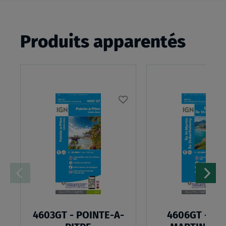
Produits apparentés
AJOUTER
À
MA
LISTE
D’ENVIES
4603GT - POINTE-A-
4606GT - ILE