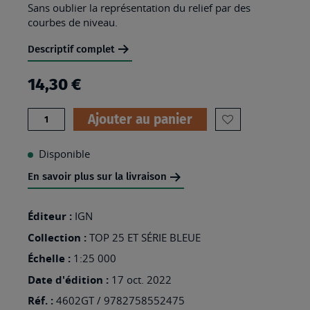
Sans oublier la représentation du relief par des
courbes de niveau.
Descriptif complet
14,30 €
Quantité
Ajouter au panier
AJOUTER
À
Disponible
MA
En savoir plus sur la livraison
LISTE
D’ENVIES
Éditeur :
IGN
:
Collection :
TOP 25 ET SÉRIE BLEUE
4602GT
Échelle :
1:25 000
-
Date d'édition :
17 oct. 2022
NORD
Réf. :
4602GT / 9782758552475