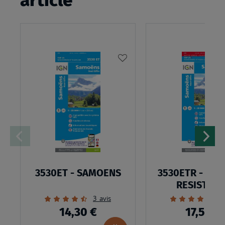
article
AJOUTER
À
MA
LISTE
D’ENVIES
3530ET - SAMOENS
3530ETR - SA
RESISTAN
Évaluation:
Évaluation:
3
avis
1
87%
100%
14,30 €
17,50 €