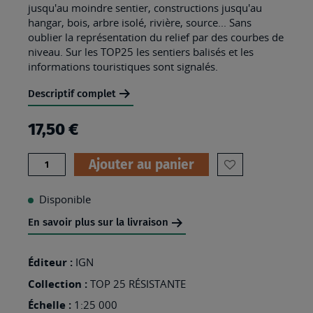
jusqu'au moindre sentier, constructions jusqu'au
hangar, bois, arbre isolé, rivière, source... Sans
oublier la représentation du relief par des courbes de
niveau. Sur les TOP25 les sentiers balisés et les
informations touristiques sont signalés.
Descriptif complet
17,50 €
Quantité
Ajouter au panier
AJOUTER
À
Disponible
MA
En savoir plus sur la livraison
LISTE
D’ENVIES
Éditeur :
IGN
:
Collection :
TOP 25 RÉSISTANTE
3528ETR
Échelle :
1:25 000