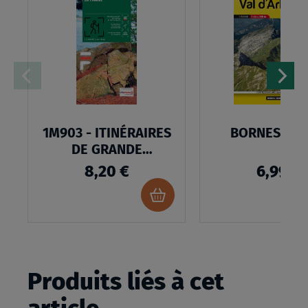
MA
LISTE
D’ENVIES
1M903 - ITINÉRAIRES
BORNES ARA
DE GRANDE
RANDONNÉE EN
8,20 €
6,99 €
FRANCE
Ajouter
au
panier
Produits liés à cet