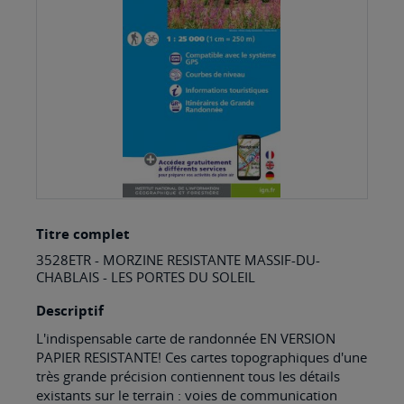
images
gallery
Skip
Titre complet
to
3528ETR - MORZINE RESISTANTE MASSIF-DU-
the
CHABLAIS - LES PORTES DU SOLEIL
beginning
Descriptif
of
L'indispensable carte de randonnée EN VERSION
the
PAPIER RESISTANTE! Ces cartes topographiques d'une
images
très grande précision contiennent tous les détails
existants sur le terrain : voies de communication
gallery