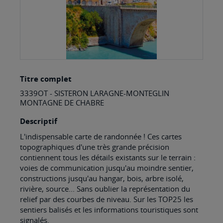
Skip
Titre complet
to
3339OT - SISTERON LARAGNE-MONTEGLIN
the
MONTAGNE DE CHABRE
beginning
Descriptif
of
L'indispensable carte de randonnée ! Ces cartes
the
topographiques d'une très grande précision
images
contiennent tous les détails existants sur le terrain :
voies de communication jusqu'au moindre sentier,
gallery
constructions jusqu'au hangar, bois, arbre isolé,
rivière, source... Sans oublier la représentation du
relief par des courbes de niveau. Sur les TOP25 les
sentiers balisés et les informations touristiques sont
signalés.