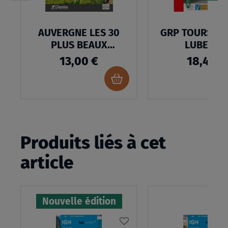
AUVERGNE LES 30
GRP TOURS DA
PLUS BEAUX
LUBERON
SOMMETS
13,00 €
18,40 €
Ajouter
au
panier
Produits liés à cet
article
Nouvelle édition
AJOUTER