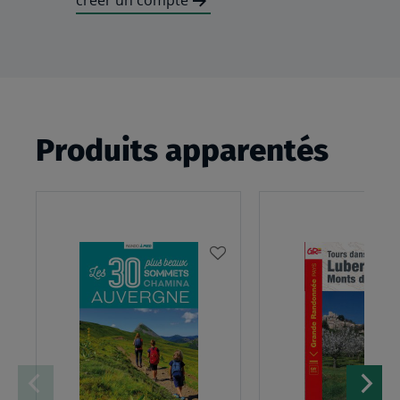
créer un compte
Produits apparentés
AJOUTER
À
MA
LISTE
D’ENVIES