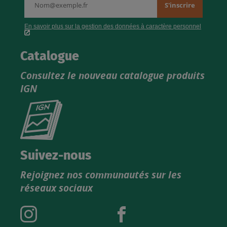
Catalogue
Consultez le nouveau catalogue produits
IGN
Consultez
le
nouveau
catalogue
Suivez-nous
produits
Rejoignez nos communautés sur les
IGN
réseaux sociaux