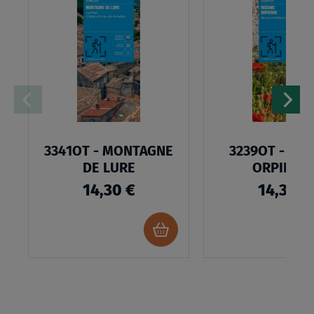
À
MA
LISTE
D’ENVIES
3341OT - MONTAGNE
3239OT - RO
DE LURE
ORPIERR
14,30 €
14,30 €
Ajouter
au
panier