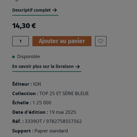
Descriptif complet
14,30 €
Quantité
Ajouter au panier
AJOUTER
À
Disponible
MA
En savoir plus sur la livraison
LISTE
D’ENVIES
Éditeur :
IGN
:
Collection :
TOP 25 ET SÉRIE BLEUE
3339OT
Échelle :
1:25 000
-
Date d'édition :
19 mai 2025
SISTERON
Réf. :
3339OT / 9782758557562
Support :
Papier standard