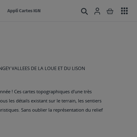
Acc
Connexion
Rechercher
Mon panie
Appli Cartes IGN
au
mé
NGEY VALLEES DE LA LOUE ET DU LISON
nnée ! Ces cartes topographiques d'une très
s les détails existant sur le terrain, les sentiers
ristiques. Sans oublier la représentation du relief