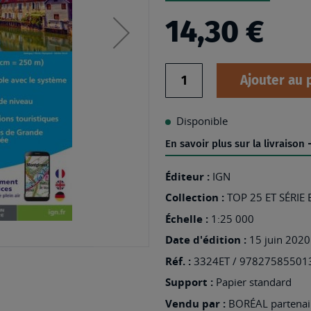
14,30 €
Quantité
Ajouter au 
Disponible
En savoir plus sur la livraison
Éditeur :
IGN
Collection :
TOP 25 ET SÉRIE
Échelle :
1:25 000
Date d'édition :
15 juin 2020
Réf. :
3324ET / 97827585501
Support :
Papier standard
Vendu par :
BORÉAL partenair