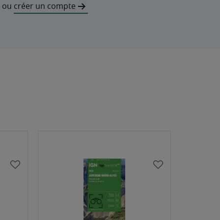
ou
créer un compte
AJOUTER
AJOUTER
À
À
MA
MA
LISTE
LISTE