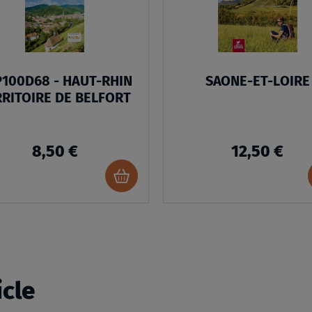
D’ENVIES
100D68 - HAUT-RHIN
SAONE-ET-LOIRE
RRITOIRE DE BELFORT
8,50 €
12,50 €
Ajouter
au
panier
icle