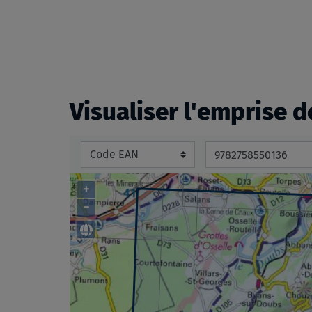
beginning
of
the
images
gallery
Visualiser l'emprise d