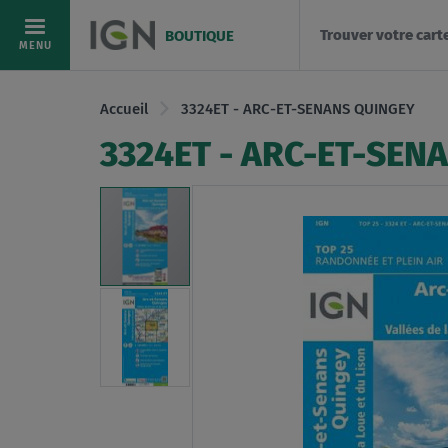
Trouver votre cart
BOUTIQUE
Allez
MENU
au
contenu
Accueil
3324ET - ARC-ET-SENANS QUINGEY
3324ET - ARC-ET-SEN
Skip
to
the
end
of
the
images
gallery