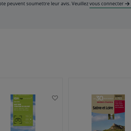
pte peuvent soumettre leur avis. Veuillez
vous connecter
AJOUTER
À
MA
LISTE