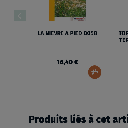
D’ENVIES
LA NIEVRE A PIED D058
TOP
TE
16,40 €
Ajouter
au
panier
Produits liés à cet art