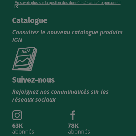
Catalogue
Consultez le nouveau catalogue produits
IGN
Consultez
le
nouveau
catalogue
Suivez-nous
produits
Rejoignez nos communautés sur les
IGN
réseaux sociaux
63K
78K
abonnés
abonnés