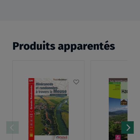
Produits apparentés
AJOUTER
À
MA
LISTE
D’ENVIES