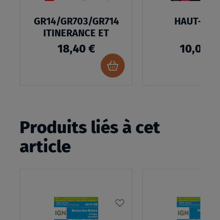
GR14/GR703/GR714
HAUT-RHI
ITINERANCE ET
18,40 €
10,00 €
Ajouter
au
panier
Produits liés à cet
article
AJOUTER
À