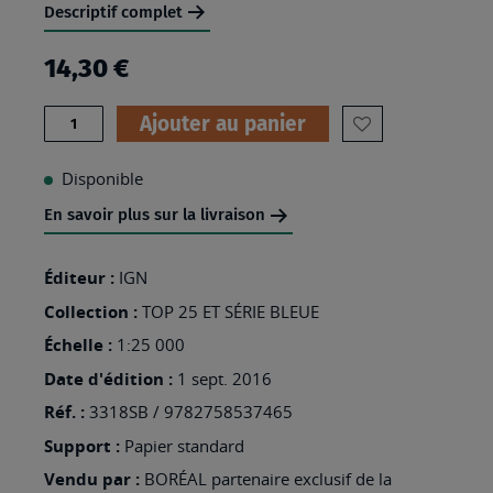
Descriptif complet
14,30 €
Quantité
Ajouter au panier
AJOUTER
À
Disponible
MA
En savoir plus sur la livraison
LISTE
D’ENVIES
Éditeur :
IGN
:
Collection :
TOP 25 ET SÉRIE BLEUE
3318SB
Échelle :
1:25 000
-
Date d'édition :
1 sept. 2016
VITTEL
Réf. :
3318SB / 9782758537465
Support :
Papier standard
Vendu par :
BORÉAL partenaire exclusif de la