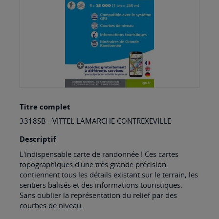
Skip
Titre complet
to
3318SB - VITTEL LAMARCHE CONTREXEVILLE
the
beginning
Descriptif
of
L'indispensable carte de randonnée ! Ces cartes
topographiques d'une très grande précision
the
contiennent tous les détails existant sur le terrain, les
images
sentiers balisés et des informations touristiques.
Sans oublier la représentation du relief par des
gallery
courbes de niveau.