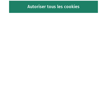
Contacter le service client
Autoriser tous les cookies
Aide en ligne
Tout savoir sur la livraison
Créer son compte
Plan du site
À propos
Conditions générales de vente
Conditions générales d'utilisation
Espace revendeurs
Affiliation
© IGN - 2026