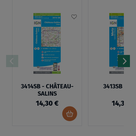
AJOUTER
À
MA
LISTE
D’ENVIES
3414SB - CHÂTEAU-
3413SB - M
SALINS
14,30 €
14,30 €
Ajouter
au
panier