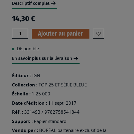
Descriptif complet
14,30 €
Quantité
Ajouter au panier
AJOUTER
À
Disponible
MA
En savoir plus sur la livraison
LISTE
D’ENVIES
Éditeur :
IGN
:
Collection :
TOP 25 ET SÉRIE BLEUE
3314SB
Échelle :
1:25 000
-
Date d'édition :
11 sept. 2017
PONT-
Réf. :
3314SB / 9782758541844
À-
Support :
Papier standard
MOUSSON
Vendu par :
BORÉAL partenaire exclusif de la