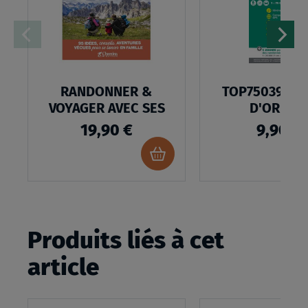
D’ENVIES
RANDONNER &
TOP75039 - F
VOYAGER AVEC SES
D'ORIENT
19,90 €
9,90 €
Ajouter
au
panier
Produits liés à cet
article