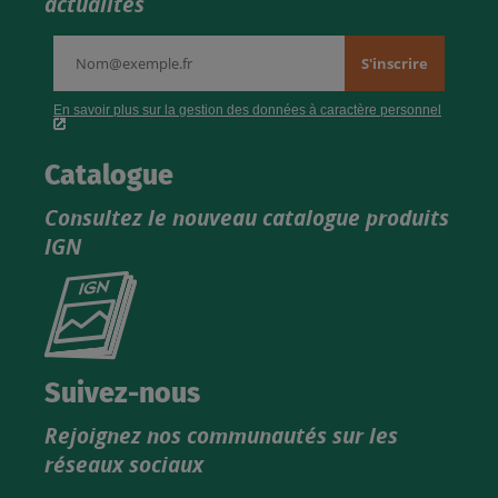
actualités
Catalogue
Consultez le nouveau catalogue produits
IGN
Consultez
le
nouveau
catalogue
Suivez-nous
produits
Rejoignez nos communautés sur les
IGN
réseaux sociaux