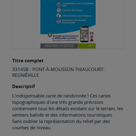
Skip
Titre complet
to
3314SB - PONT-À-MOUSSON THIAUCOURT-
the
REGNIÉVILLE
beginning
Descriptif
of
L'indispensable carte de randonnée ! Ces cartes
the
topographiques d'une très grande précision
images
contiennent tous les détails existant sur le terrain, les
sentiers balisés et des informations touristiques.
gallery
Sans oublier la représentation du relief par des
courbes de niveau.