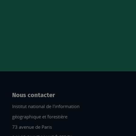
63K
78K
abonnés
abonnés
84K
3K
abonnés
abonnés
Nous contacter
Institut national de l'information
géographique et forestière
73 avenue de Paris