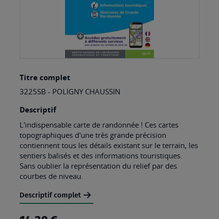
Skip
Titre complet
to
3225SB - POLIGNY CHAUSSIN
the
beginning
Descriptif
of
L'indispensable carte de randonnée ! Ces cartes
topographiques d'une très grande précision
the
contiennent tous les détails existant sur le terrain, les
images
sentiers balisés et des informations touristiques.
Sans oublier la représentation du relief par des
gallery
courbes de niveau.
Descriptif complet