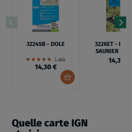
LISTE
D’ENVIES
3224SB - DOLE
3226ET - LON
SAUNIER POL
Évaluation:
1
avis
14,30 €
100%
14,30 €
Ajouter
au
panier
Quelle carte IGN