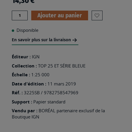
14,30 €
Quantité
Ajouter au panier
AJOUTER
À
Disponible
MA
En savoir plus sur la livraison
LISTE
D’ENVIES
Éditeur :
IGN
:
Collection :
TOP 25 ET SÉRIE BLEUE
3225SB
Échelle :
1:25 000
-
Date d'édition :
11 mars 2019
POLIGNY
Réf. :
3225SB / 9782758547969
Support :
Papier standard
Vendu par :
BORÉAL partenaire exclusif de la
Boutique IGN