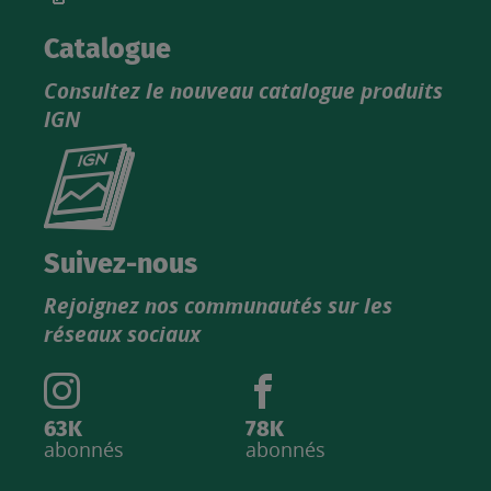
Catalogue
Consultez le nouveau catalogue produits
IGN
Consultez
le
nouveau
catalogue
Suivez-nous
produits
Rejoignez nos communautés sur les
IGN
réseaux sociaux
63K
78K
abonnés
abonnés