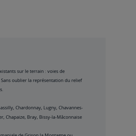
stants sur le terrain : voies de
Sans oublier la représentation du relief
s.
assilly, Chardonnay, Lugny, Chavannes-
er, Chapaize, Bray, Bissy-la-Mâconnaise
omaniale de Grison,la Montagne ou