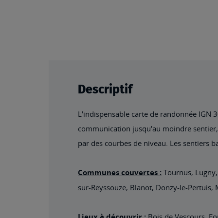
Descriptif
L'indispensable carte de randonnée IGN 302
communication jusqu'au moindre sentier, co
par des courbes de niveau. Les sentiers ba
Communes couvertes :
Tournus, Lugny,
sur-Reyssouze, Blanot, Donzy-le-Pertuis, 
Lieux à découvrir :
Bois de Vescours, Fo