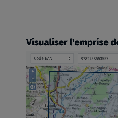
beginning
of
the
images
gallery
Visualiser l'emprise d