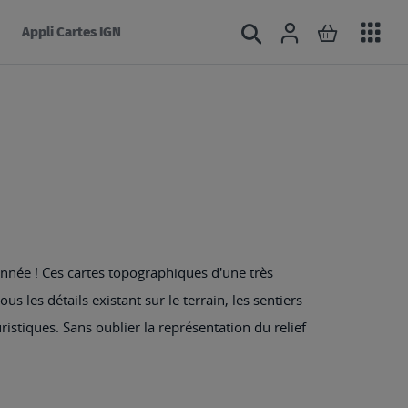
Acc
Connexion
Rechercher
Mon panie
Appli Cartes IGN
au
mé
nnée ! Ces cartes topographiques d'une très
s les détails existant sur le terrain, les sentiers
ristiques. Sans oublier la représentation du relief