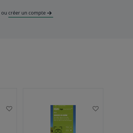
ou
créer un compte
AJOUTER
AJOUTER
À
À
MA
MA