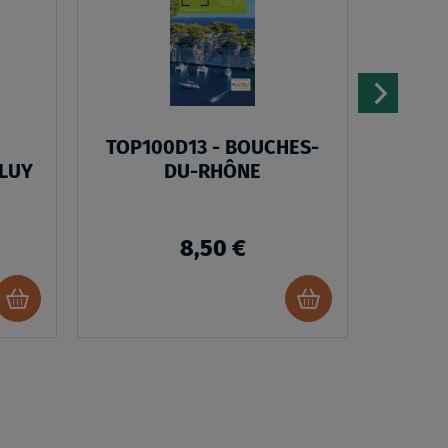
LISTE
LISTE
D’ENVIES
D’ENVIES
TOP100D13 - BOUCHES-
LE
LUY
DU-RHÔNE
VENT
8,50 €
Ajouter
Ajouter
au
au
panier
panier