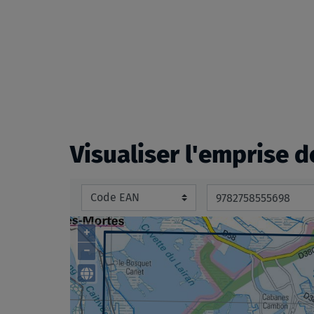
beginning
of
the
images
gallery
Visualiser l'emprise d