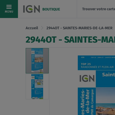
Trouver votre cart
BOUTIQUE
Allez
MENU
au
contenu
Accueil
2944OT - SAINTES-MARIES-DE-LA-MER
2944OT - SAINTES-MA
Skip
to
the
end
of
the
images
gallery