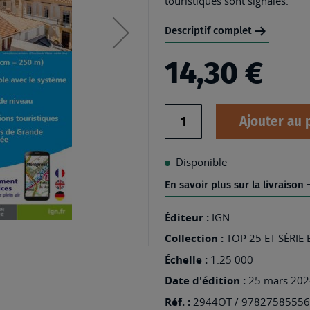
touristiques sont signalés.
Descriptif complet
14,30 €
Quantité
Ajouter au 
Disponible
En savoir plus sur la livraison
Éditeur :
IGN
Collection :
TOP 25 ET SÉRIE
Échelle :
1:25 000
Date d'édition :
25 mars 202
Réf. :
2944OT / 9782758555