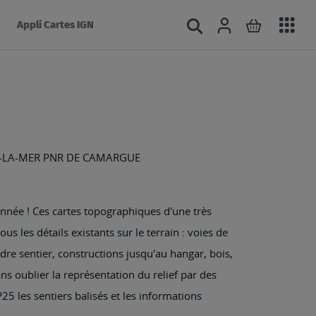
Acc
Connexion
Rechercher
Mon panie
Appli Cartes IGN
au
mé
E-LA-MER PNR DE CAMARGUE
nnée ! Ces cartes topographiques d'une très
us les détails existants sur le terrain : voies de
e sentier, constructions jusqu'au hangar, bois,
Sans oublier la représentation du relief par des
25 les sentiers balisés et les informations