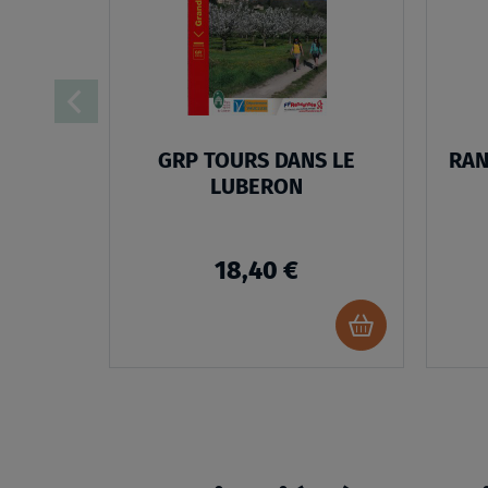
LISTE
D’ENVIES
GRP TOURS DANS LE
RAN
LUBERON
18,40 €
Ajouter
au
panier