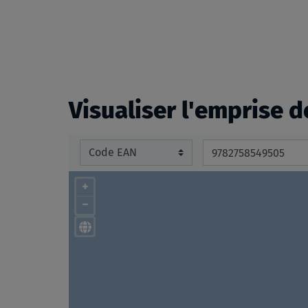
beginning
of
the
images
gallery
Visualiser l'emprise d