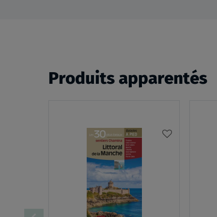
Produits apparentés
AJOUTER
À
MA
LISTE
D’ENVIES