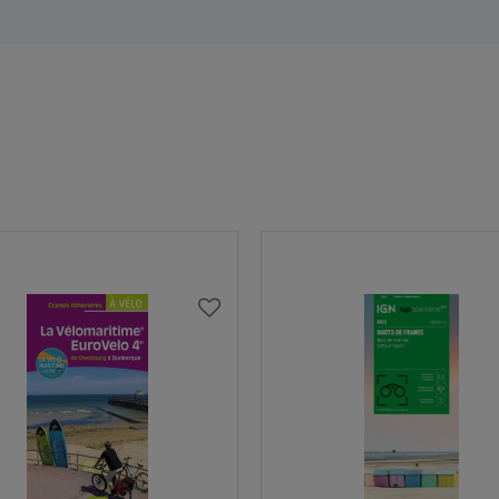
AJOUTER
À
MA
LISTE
D’ENVIES