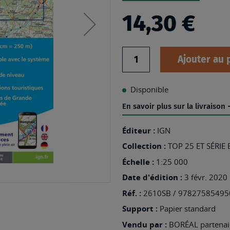
14,30 €
Quantité
Ajouter au 
Disponible
En savoir plus sur la livraison
Éditeur :
IGN
Collection :
TOP 25 ET SÉRIE
Échelle :
1:25 000
Date d'édition :
3 févr. 2020
Réf. :
2610SB / 97827585495
Support :
Papier standard
Vendu par :
BORÉAL partenair