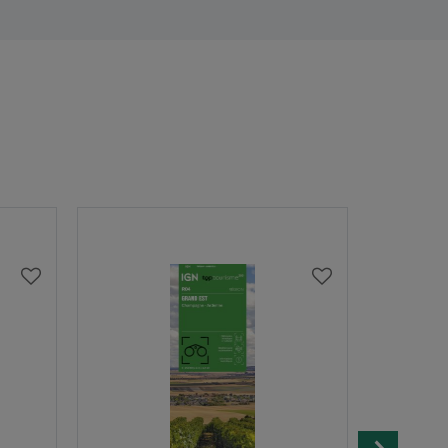
AJOUTER
AJOUTER
À
À
MA
MA
LISTE
LISTE
D’ENVIES
D’ENVIES