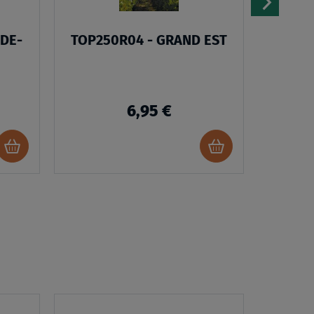
-DE-
TOP250R04 - GRAND EST
VEL02
6,95 €
Ajouter
Ajouter
au
au
panier
panier