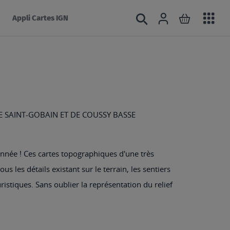
Acc
Connexion
Rechercher
Mon panie
Appli Cartes IGN
au
mé
E SAINT-GOBAIN ET DE COUSSY BASSE
nnée ! Ces cartes topographiques d'une très
s les détails existant sur le terrain, les sentiers
ristiques. Sans oublier la représentation du relief