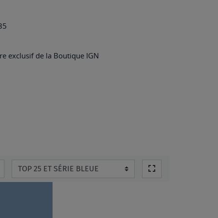
-
MARNE-
35
LA-
VALLÉE
e exclusif de la Boutique IGN