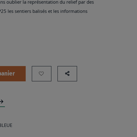
Sans oublier la représentation du relief par des
25 les sentiers balisés et les informations
panier
AJOUTER
Partage
sur
À
les
MA
réseaux
LISTE
sociaux
D’ENVIES
:
 BLEUE
2414ET