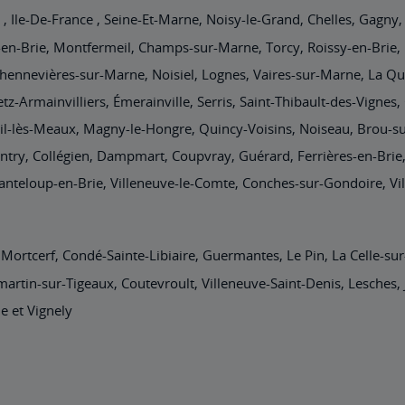
 , Ile-De-France , Seine-Et-Marne, Noisy-le-Grand, Chelles, Gagny
y-en-Brie, Montfermeil, Champs-sur-Marne, Torcy, Roissy-en-Brie, 
 Chennevières-sur-Marne, Noisiel, Lognes, Vaires-sur-Marne, La 
z-Armainvilliers, Émerainville, Serris, Saint-Thibault-des-Vignes
uil-lès-Meaux, Magny-le-Hongre, Quincy-Voisins, Noiseau, Brou-su
ry, Collégien, Dampmart, Coupvray, Guérard, Ferrières-en-Brie,
nteloup-en-Brie, Villeneuve-le-Comte, Conches-sur-Gondoire, Vill
 Mortcerf, Condé-Sainte-Libiaire, Guermantes, Le Pin, La Celle-sur
mmartin-sur-Tigeaux, Coutevroult, Villeneuve-Saint-Denis, Lesches,
e et Vignely