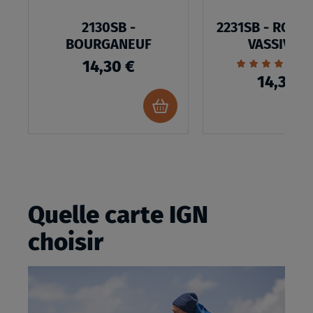
2130SB -
2231SB - ROYÈ
BOURGANEUF
VASSIVIÈR
Évaluation:
2
14,30 €
100%
14,30 €
Ajouter
au
panier
Quelle carte IGN
choisir