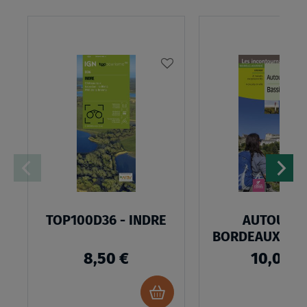
AJOUTER
À
MA
LISTE
D’ENVIES
TOP100D36 - INDRE
AUTOUR D
BORDEAUX & B
8,50 €
10,00 €
Ajouter
au