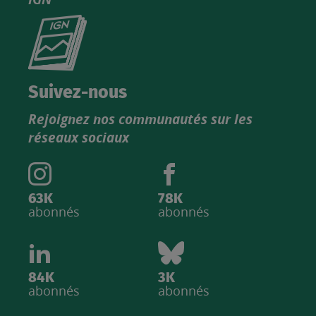
Consultez
le
nouveau
catalogue
Suivez-nous
produits
Rejoignez nos communautés sur les
IGN
réseaux sociaux
63K
78K
abonnés
abonnés
84K
3K
abonnés
abonnés