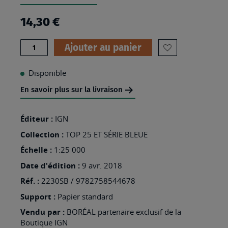
14,30 €
Quantité
Ajouter au panier
AJOUTER
À
Disponible
MA
En savoir plus sur la livraison
LISTE
D’ENVIES
Éditeur :
IGN
:
Collection :
TOP 25 ET SÉRIE BLEUE
2230SB
Échelle :
1:25 000
-
Date d'édition :
9 avr. 2018
LAVAVEIX-
Réf. :
2230SB / 9782758544678
LES-
Support :
Papier standard
MINES
Vendu par :
BORÉAL partenaire exclusif de la
Boutique IGN