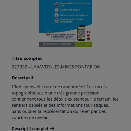
Skip
Titre complet
to
2230SB - LAVAVEIX-LES-MINES PONTARION
the
beginning
Descriptif
of
L'indispensable carte de randonnée ! Ces cartes
topographiques d'une très grande précision
the
contiennent tous les détails existant sur le terrain, les
images
sentiers balisés et des informations touristiques.
Sans oublier la représentation du relief par des
gallery
courbes de niveau.
Descriptif complet