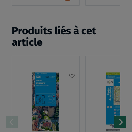
panier
Produits liés à cet
article
AJOUTER
À
MA
LISTE
D’ENVIES