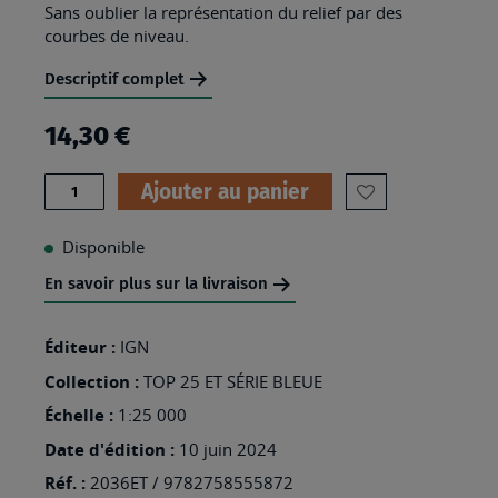
Sans oublier la représentation du relief par des
courbes de niveau.
Descriptif complet
14,30 €
Quantité
Ajouter au panier
AJOUTER
À
Disponible
MA
En savoir plus sur la livraison
LISTE
D’ENVIES
Éditeur :
IGN
:
Collection :
TOP 25 ET SÉRIE BLEUE
2036ET
Échelle :
1:25 000
-
Date d'édition :
10 juin 2024
SARLAT-
Réf. :
2036ET / 9782758555872