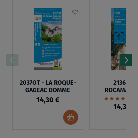
AJOUTER
À
MA
LISTE
D’ENVIES
2037OT - LA ROQUE-
2136ET -
GAGEAC DOMME
ROCAMADO
PADIRAC
Évaluation:
1
14,30 €
100%
14,30 €
Ajouter
au
panier