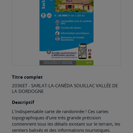
images
gallery
Skip
Titre complet
to
2036ET - SARLAT-LA-CANÉDA SOUILLAC VALLÉE DE
the
LA DORDOGNE
beginning
Descriptif
of
L'indispensable carte de randonnée ! Ces cartes
the
topographiques d'une très grande précision
images
contiennent tous les détails existant sur le terrain, les
sentiers balisés et des informations touristiques.
gallery