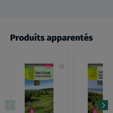
Produits apparentés
AJOUTER
À
MA
LISTE
D’ENVIES