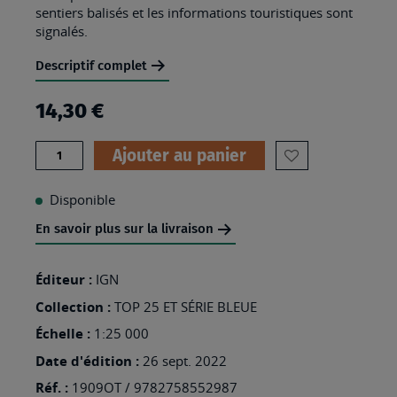
sentiers balisés et les informations touristiques sont
signalés.
Descriptif complet
14,30 €
Quantité
Ajouter au panier
AJOUTER
À
Disponible
MA
En savoir plus sur la livraison
LISTE
D’ENVIES
Éditeur :
IGN
:
Collection :
TOP 25 ET SÉRIE BLEUE
1909OT
Échelle :
1:25 000
-
Date d'édition :
26 sept. 2022
SAINT-
Réf. :
1909OT / 9782758552987