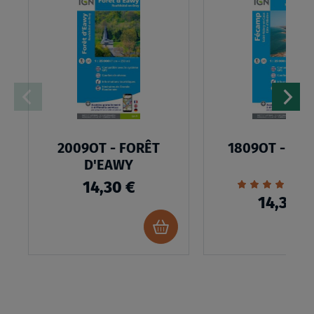
À
MA
LISTE
D’ENVIES
2009OT - FORÊT
1809OT - FÉ
D'EAWY
Évaluation:
2
14,30 €
100%
14,30 €
Ajouter
au
panier