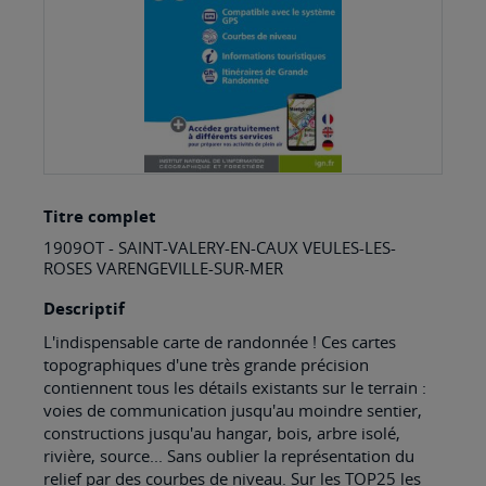
Skip
Titre complet
to
1909OT - SAINT-VALERY-EN-CAUX VEULES-LES-
the
ROSES VARENGEVILLE-SUR-MER
beginning
Descriptif
of
L'indispensable carte de randonnée ! Ces cartes
the
topographiques d'une très grande précision
images
contiennent tous les détails existants sur le terrain :
voies de communication jusqu'au moindre sentier,
gallery
constructions jusqu'au hangar, bois, arbre isolé,
rivière, source... Sans oublier la représentation du
relief par des courbes de niveau. Sur les TOP25 les