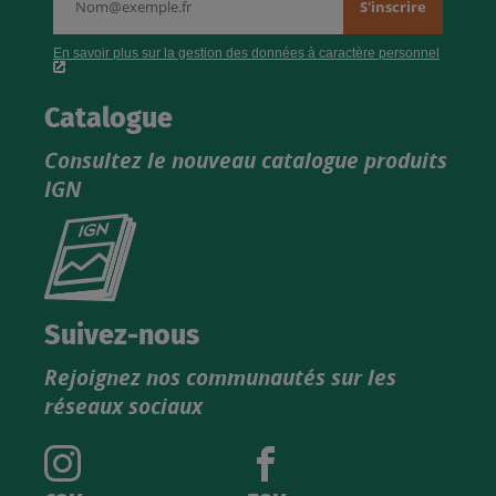
Catalogue
Consultez le nouveau catalogue produits
IGN
Consultez
le
nouveau
catalogue
Suivez-nous
produits
Rejoignez nos communautés sur les
IGN
réseaux sociaux