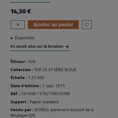
14,30 €
Quantité
Ajouter au panier
AJOUTER
À
Disponible
MA
En savoir plus sur la livraison
LISTE
D’ENVIES
Éditeur :
IGN
:
Collection :
TOP 25 ET SÉRIE BLEUE
1616SB
Échelle :
1:25 000
-
Date d'édition :
1 sept. 2015
LA
Réf. :
1616SB / 9782758533788
FERTÉ-
Support :
Papier standard
MACÉ
Vendu par :
BORÉAL partenaire exclusif de la
Boutique IGN