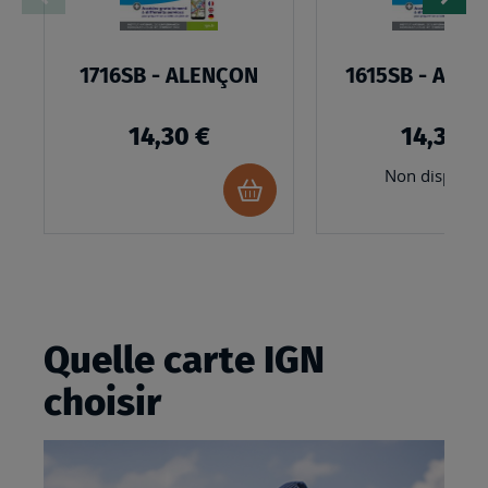
1716SB - ALENÇON
1615SB - ARG
14,30 €
14,30 €
Non disponib
Ajouter
au
panier
Quelle carte IGN
choisir