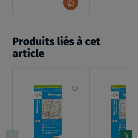
Ajouter
au
panier
Produits liés à cet
article
AJOUTER
À
MA
LISTE
D’ENVIES