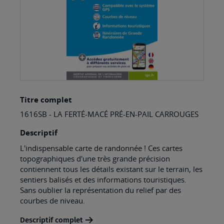
Skip
Titre complet
to
1616SB - LA FERTÉ-MACÉ PRÉ-EN-PAIL CARROUGES
the
beginning
Descriptif
of
L'indispensable carte de randonnée ! Ces cartes
topographiques d'une très grande précision
the
contiennent tous les détails existant sur le terrain, les
images
sentiers balisés et des informations touristiques.
Sans oublier la représentation du relief par des
gallery
courbes de niveau.
Descriptif complet