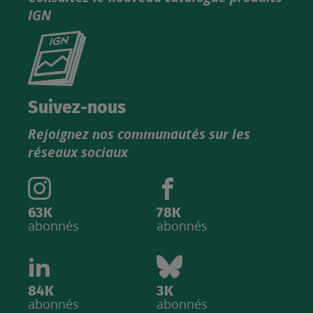
IGN
Consultez
le
nouveau
catalogue
Suivez-nous
produits
Rejoignez nos communautés sur les
IGN
réseaux sociaux
63K
78K
abonnés
abonnés
84K
3K
abonnés
abonnés