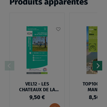
Produits apparentés
AJOUTER
À
MA
LISTE
D’ENVIES
VEL12 - LES
TOP100D50
CHATEAUX DE LA
MANCHE
LOIRE A VELO
9,50 €
8,50 €