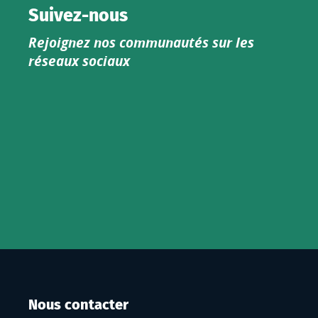
catalogue
Suivez-nous
produits
Rejoignez nos communautés sur les
IGN
réseaux sociaux
Nous contacter