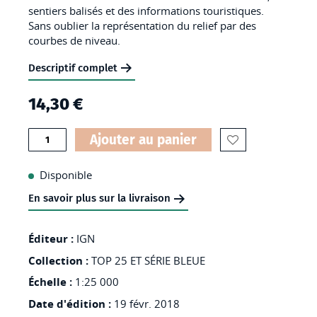
images
sentiers balisés et des informations touristiques.
Sans oublier la représentation du relief par des
gallery
courbes de niveau.
Descriptif complet
14,30 €
Quantité
Ajouter au panier
AJOUTER
À
Disponible
MA
En savoir plus sur la livraison
LISTE
D’ENVIES
Éditeur :
IGN
:
Collection :
TOP 25 ET SÉRIE BLEUE
1540SB
Échelle :
1:25 000
-
Date d'édition :
19 févr. 2018