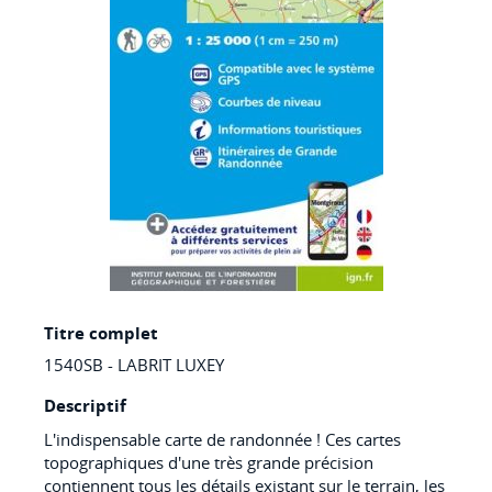
Skip
Titre complet
to
1540SB - LABRIT LUXEY
the
beginning
Descriptif
of
L'indispensable carte de randonnée ! Ces cartes
topographiques d'une très grande précision
the
contiennent tous les détails existant sur le terrain, les