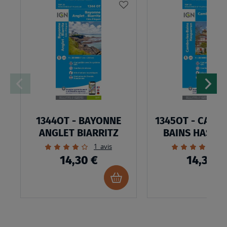
AJOUTER
À
MA
LISTE
D’ENVIES
1344OT - BAYONNE
1345OT - CAMB
ANGLET BIARRITZ
BAINS HASPA
Évaluation:
Évaluation:
1
avis
1
80%
100%
14,30 €
14,30 €
Ajouter
au
panier