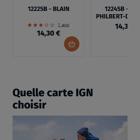
1222SB - BLAIN
1224SB - SAI
PHILBERT-DE-
LIEU
Évaluation:
1
avis
14,30 €
60%
14,30 €
Ajouter
au
panier
Quelle carte IGN
choisir