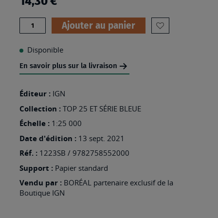
14,30 €
Quantité
Ajouter au panier
AJOUTER
À
Disponible
MA
En savoir plus sur la livraison
LISTE
D’ENVIES
Éditeur :
IGN
:
Collection :
TOP 25 ET SÉRIE BLEUE
1223SB
Échelle :
1:25 000
-
Date d'édition :
13 sept. 2021
NANTES
Réf. :
1223SB / 9782758552000
Support :
Papier standard
Vendu par :
BORÉAL partenaire exclusif de la
Boutique IGN