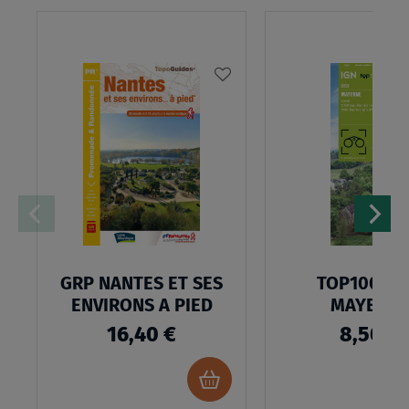
AJOUTER
À
MA
LISTE
D’ENVIES
GRP NANTES ET SES
TOP100D53
ENVIRONS A PIED
MAYENN
16,40 €
8,50 €
Ajouter
au