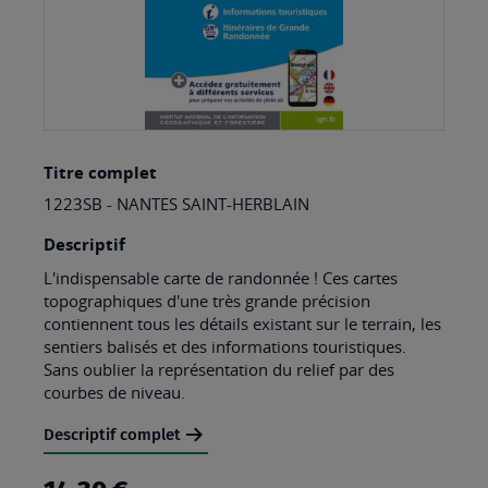
Skip
Titre complet
to
1223SB - NANTES SAINT-HERBLAIN
the
beginning
Descriptif
of
L'indispensable carte de randonnée ! Ces cartes
topographiques d'une très grande précision
the
contiennent tous les détails existant sur le terrain, les
images
sentiers balisés et des informations touristiques.
Sans oublier la représentation du relief par des
gallery
courbes de niveau.
Descriptif complet