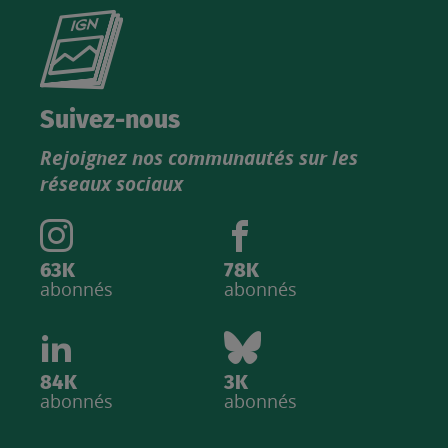
Consultez
le
nouveau
catalogue
Suivez-nous
produits
Rejoignez nos communautés sur les
IGN
réseaux sociaux
63K
78K
abonnés
abonnés
84K
3K
abonnés
abonnés