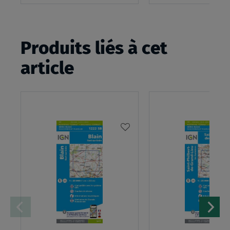
panier
Produits liés à cet
article
AJOUTER
À
MA
LISTE
D’ENVIES