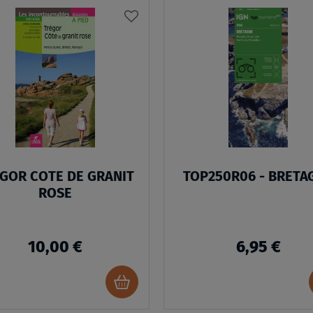
AJOUTER
À
MA
LISTE
D’ENVIES
GOR COTE DE GRANIT
TOP250R06 - BRETA
ROSE
10,00 €
6,95 €
Ajouter
au
panier