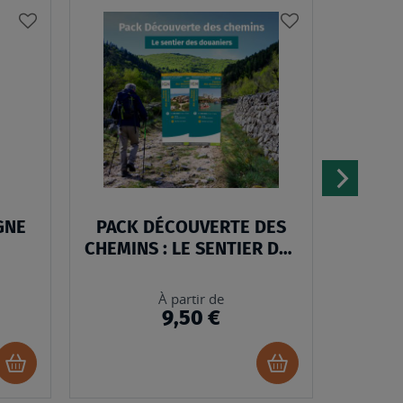
AJOUTER
AJOUTER
À
À
MA
MA
LISTE
LISTE
D’ENVIES
D’ENVIES
GNE
PACK DÉCOUVERTE DES
TOP25
CHEMINS : LE SENTIER DES
DOUANIERS - BRETAGNE
(Résistante)
À partir de
9,50 €
Ajouter
Ajouter
au
au
panier
panier