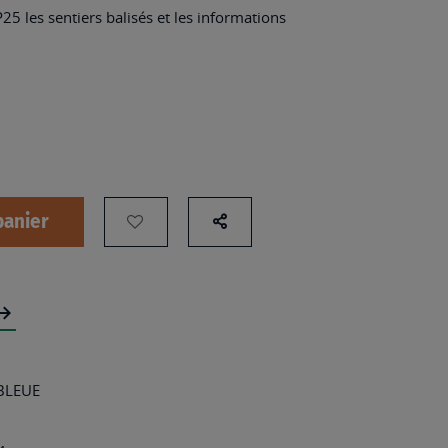
25 les sentiers balisés et les informations
panier
AJOUTER
Partage
sur
À
les
MA
réseaux
LISTE
sociaux
D’ENVIES
:
 BLEUE
0615ET
-