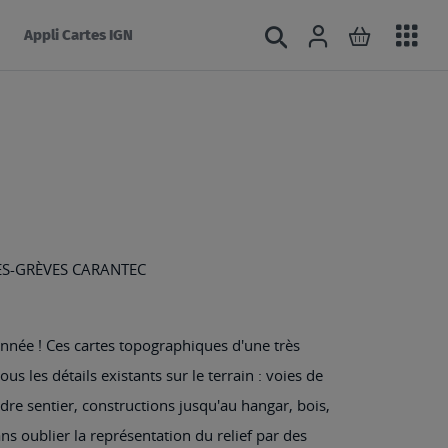
Acc
Connexion
Rechercher
Mon panie
Appli Cartes IGN
au
mé
LES-GRÈVES CARANTEC
nnée ! Ces cartes topographiques d'une très
us les détails existants sur le terrain : voies de
e sentier, constructions jusqu'au hangar, bois,
Sans oublier la représentation du relief par des