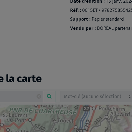
Date d'édition :
15 janv. 202
Réf. :
0615ET / 97827585542
Support :
Papier standard
Vendu par :
BORÉAL partenair
e la carte