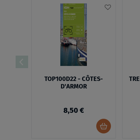
AJOUTER
À
MA
LISTE
D’ENVIES
TOP100D22 - CÔTES-
TRE
D'ARMOR
8,50 €
Ajouter
au
panier