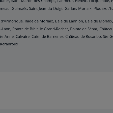
uder, Saint-Martin-des-Champs, Lanmeur, Henvic, Locquénolé, Pl
meau, Guimaëc, Saint-Jean-du-Doigt, Garlan, Morlaix, Plouezoc'h,
 d'Armorique, Rade de Morlaix, Baie de Lannion, Baie de Morlaix, 
al-Lann, Pointe de Bihit, le Grand-Rocher, Pointe de Séhar, Châtea
te-Anne, Calvaire, Cairn de Barnenez, Château de Rosanbo, Ste-G
, Keranroux