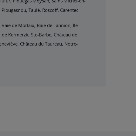
ufur, Plouégat-Moysan, Saint-Michel-en-
 Plougasnou, Taulé, Roscoff, Carentec
Baie de Morlaix, Baie de Lannion, Île
u de Kermerzit, Ste-Barbe, Château de
eneviève, Château du Taureau, Notre-