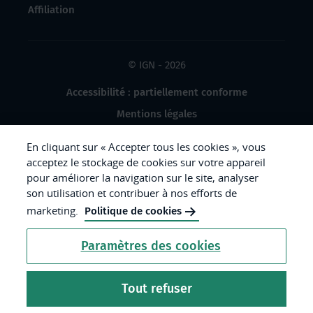
Affiliation
© IGN - 2026
Accessibilité : partiellement conforme
Mentions légales
Données à caractère personnel
En cliquant sur « Accepter tous les cookies », vous
Gestion des cookies
acceptez le stockage de cookies sur votre appareil
pour améliorer la navigation sur le site, analyser
Crédits photos
son utilisation et contribuer à nos efforts de
marketing.
Politique de cookies
République
Paramètres des cookies
Française.
Liberté
Tout refuser
Égalité