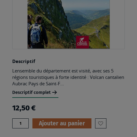
Skip
Descriptif
to
Lensemble du département est visité, avec ses 5
the
régions touristiques à forte identité : Volcan cantalien
beginning
Aubrac Pays de Saint-F...
of
Descriptif complet
the
12,50 €
images
gallery
Quantité
Ajouter au panier
AJOUTER
À