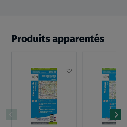
Produits apparentés
AJOUTER
À
MA
LISTE
D’ENVIES