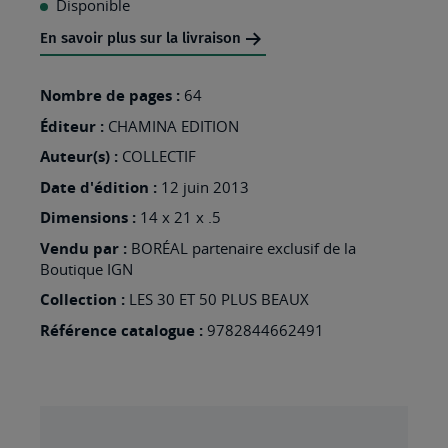
Disponible
MA
En savoir plus sur la livraison
LISTE
D’ENVIES
Nombre de pages :
64
:
Éditeur :
CHAMINA EDITION
CANTAL
Auteur(s) :
COLLECTIF
LES
Date d'édition :
12 juin 2013
30
Dimensions :
14 x 21 x .5
PLUS
Vendu par :
BORÉAL partenaire exclusif de la
BEAUX
Boutique IGN
SENTIERS
Collection :
LES 30 ET 50 PLUS BEAUX
Référence catalogue :
9782844662491