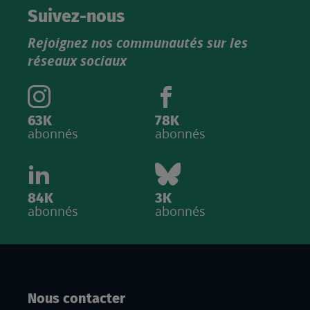
catalogue
Suivez-nous
produits
Rejoignez nos communautés sur les
IGN
réseaux sociaux
63K
78K
abonnés
abonnés
84K
3K
abonnés
abonnés
Nous contacter