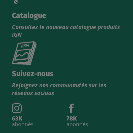
Catalogue
Consultez le nouveau catalogue produits
IGN
Consultez
le
nouveau
catalogue
Suivez-nous
produits
Rejoignez nos communautés sur les
IGN
réseaux sociaux
63K
78K
abonnés
abonnés