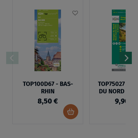
AJOUTER
À
MA
LISTE
D’ENVIES
TOP100D67 - BAS-
TOP75027 - V
RHIN
DU NORD MON
ODILE
8,50 €
9,90 €
Ajouter
au
panier