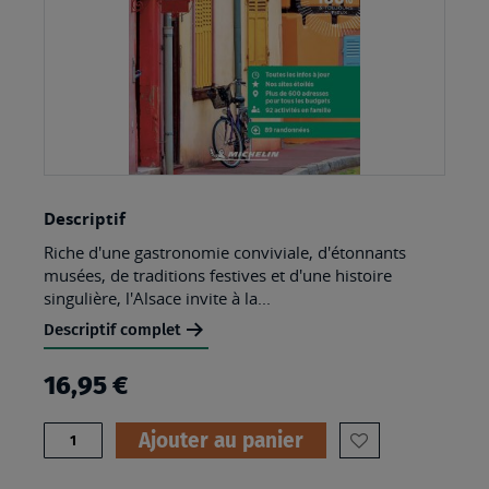
Skip
Descriptif
to
Riche d'une gastronomie conviviale, d'étonnants
the
musées, de traditions festives et d'une histoire
beginning
singulière, l'Alsace invite à la...
of
Descriptif complet
the
16,95 €
images
gallery
Quantité
Ajouter au panier
AJOUTER
À