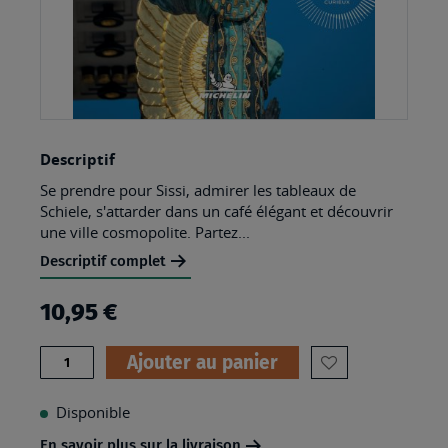
Skip
Descriptif
to
Se prendre pour Sissi, admirer les tableaux de
the
Schiele, s'attarder dans un café élégant et découvrir
beginning
une ville cosmopolite. Partez...
of
Descriptif complet
the
10,95 €
images
gallery
Quantité
Ajouter au panier
AJOUTER
À
Disponible
MA
En savoir plus sur la livraison