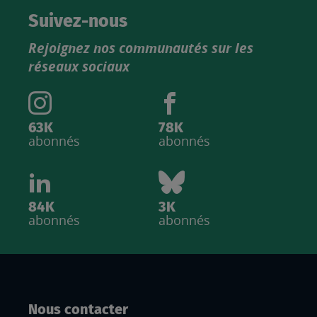
catalogue
Suivez-nous
produits
Rejoignez nos communautés sur les
IGN
réseaux sociaux
63K
78K
abonnés
abonnés
84K
3K
abonnés
abonnés
Nous contacter