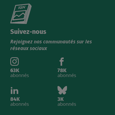
Consultez
le
nouveau
catalogue
Suivez-nous
produits
Rejoignez nos communautés sur les
IGN
réseaux sociaux
63K
78K
abonnés
abonnés
84K
3K
abonnés
abonnés