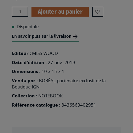
Quantité
Ajouter au panier
AJOUTER
À
Disponible
MA
En savoir plus sur la livraison
LISTE
D’ENVIES
Éditeur :
MISS WOOD
:
Date d'édition :
27 nov. 2019
TRAVEL
Dimensions :
10 x 15 x 1
THE
Vendu par :
BORÉAL partenaire exclusif de la
Boutique IGN
WORLD
Collection :
NOTEBOOK
-
CARNET
Référence catalogue :
8436563402951
DE
NOTES