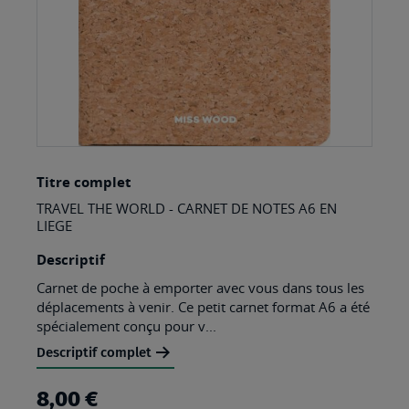
Skip
Titre complet
to
TRAVEL THE WORLD - CARNET DE NOTES A6 EN
the
LIEGE
beginning
Descriptif
of
Carnet de poche à emporter avec vous dans tous les
the
déplacements à venir. Ce petit carnet format A6 a été
images
spécialement conçu pour v...
gallery
Descriptif complet
8,00 €