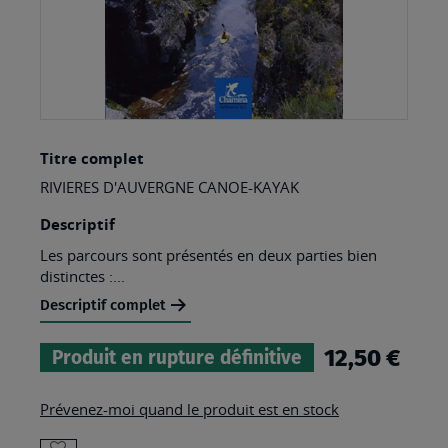
Skip
Titre complet
to
RIVIERES D'AUVERGNE CANOE-KAYAK
the
beginning
Descriptif
of
Les parcours sont présentés en deux parties bien
distinctes :...
the
Descriptif complet
images
gallery
12,50 €
Produit en rupture définitive
Prévenez-moi quand le produit est en stock