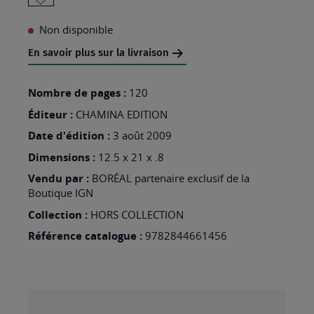
AJOUTER
Non disponible
À
MA
En savoir plus sur la livraison
LISTE
Nombre de pages :
120
D’ENVIES
Éditeur :
:
CHAMINA EDITION
RIVIERES
Date d'édition :
3 août 2009
D'AUVERGNE
Dimensions :
12.5 x 21 x .8
Vendu par :
BORÉAL partenaire exclusif de la
Boutique IGN
Collection :
HORS COLLECTION
Référence catalogue :
9782844661456