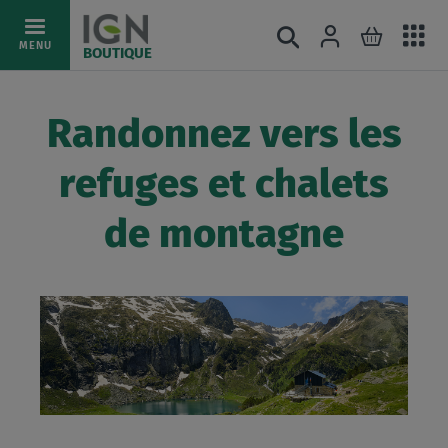
Ac
Connexion
Rechercher
Mon pani
Allez
MENU
BOUTIQUE
au
au
mé
contenu
Randonnez vers les
refuges et chalets
de montagne