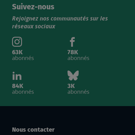
catalogue
Suivez-nous
produits
Rejoignez nos communautés sur les
IGN
réseaux sociaux
63K
78K
abonnés
abonnés
84K
3K
abonnés
abonnés
Nous contacter