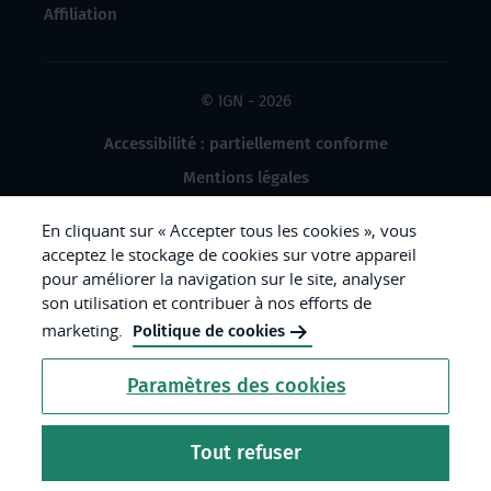
Affiliation
© IGN - 2026
Accessibilité : partiellement conforme
Mentions légales
Données à caractère personnel
En cliquant sur « Accepter tous les cookies », vous
Gestion des cookies
acceptez le stockage de cookies sur votre appareil
pour améliorer la navigation sur le site, analyser
Crédits photos
son utilisation et contribuer à nos efforts de
marketing.
Politique de cookies
République
Paramètres des cookies
Française.
Liberté
Tout refuser
Égalité