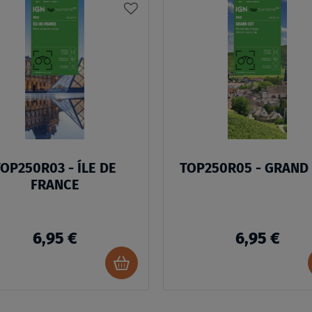
AJOUTER
À
MA
LISTE
D’ENVIES
OP250R03 - ÍLE DE
TOP250R05 - GRAND
FRANCE
6,95 €
6,95 €
Ajouter
au
panier