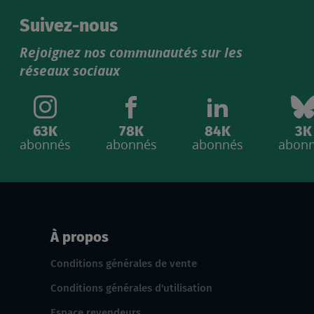
Suivez-nous
Rejoignez nos communautés sur les
réseaux sociaux
63K
78K
84K
3K
abonnés
abonnés
abonnés
abon
À propos
Conditions générales de vente
Conditions générales d'utilisation
Espace revendeurs