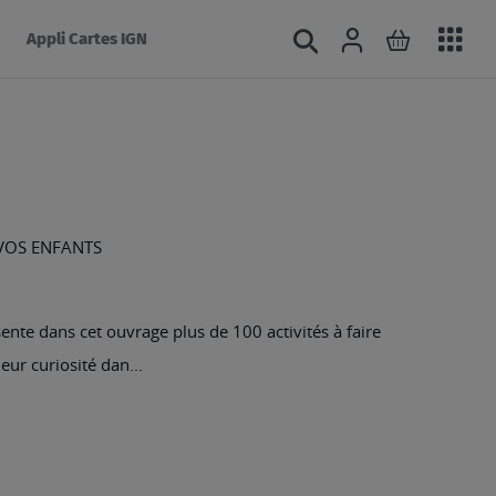
Acc
Connexion
Rechercher
Mon panie
Appli Cartes IGN
au
mé
 VOS ENFANTS
nte dans cet ouvrage plus de 100 activités à faire
eur curiosité dan...