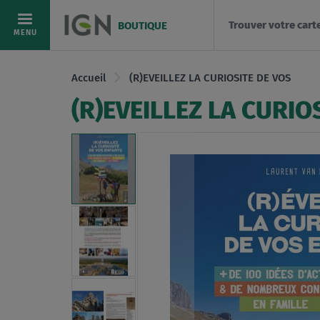
Trouver votre cart
BOUTIQUE
Allez
MENU
au
contenu
Accueil
(R)EVEILLEZ LA CURIOSITE DE VOS
(R)EVEILLEZ LA CURIO
Skip
to
the
end
of
the
images
gallery