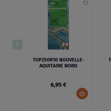
AJOUTER
À
MA
LISTE
D’ENVIES
TOP250R10 NOUVELLE-
T
AQUITAINE NORD
6,95 €
Ajouter
au
panier