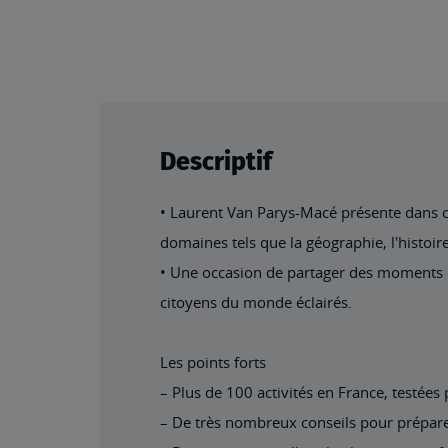
beginning
of
the
images
gallery
Descriptif
• Laurent Van Parys-Macé présente dans cet
domaines tels que la géographie, l'histoire, 
• Une occasion de partager des moments ino
citoyens du monde éclairés.
Les points forts
– Plus de 100 activités en France, testées p
– De très nombreux conseils pour préparer 