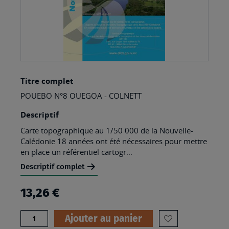
Skip
Titre complet
to
POUEBO N°8 OUEGOA - COLNETT
the
beginning
Descriptif
of
Carte topographique au 1/50 000 de la Nouvelle-
Calédonie 18 années ont été nécessaires pour mettre
the
en place un référentiel cartogr...
images
Descriptif complet
gallery
13,26 €
Quantité
Ajouter au panier
AJOUTER