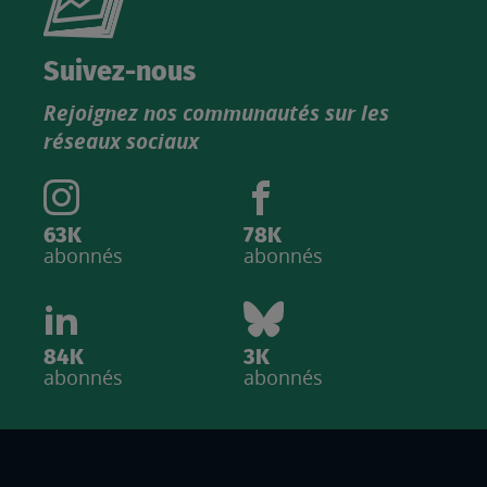
nouveau
catalogue
Suivez-nous
produits
Rejoignez nos communautés sur les
IGN
réseaux sociaux
63K
78K
abonnés
abonnés
84K
3K
abonnés
abonnés