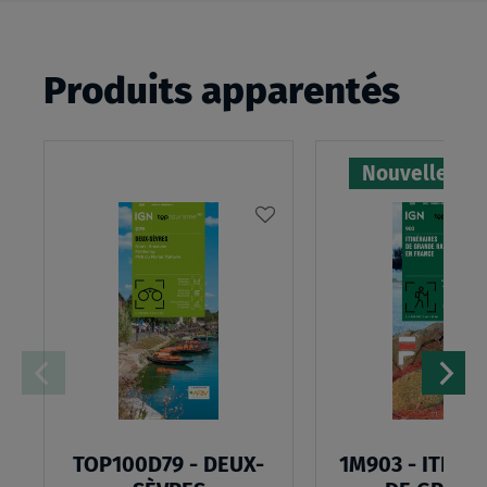
Produits apparentés
Nouvelle édi
AJOUTER
À
MA
LISTE
D’ENVIES
TOP100D79 - DEUX-
1M903 - ITINÉ