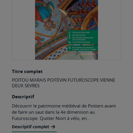
gallery
Skip
Titre complet
to
POITOU MARAIS POITEVIN FUTUROSCOPE VIENNE
the
DEUX SEVRES
beginning
Descriptif
of
Découvrir le patrimoine médiéval de Poitiers avant
the
de faire un saut dans la 4e dimension au
images
Futuroscope. Quitter Niort à vélo, en...
gallery
Descriptif complet