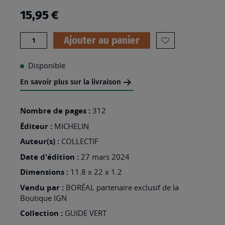
15,95 €
Quantité
Ajouter au panier
AJOUTER
À
Disponible
MA
En savoir plus sur la livraison
LISTE
D’ENVIES
Nombre de pages :
312
:
Éditeur :
MICHELIN
POITOU
Auteur(s) :
COLLECTIF
MARAIS
Date d'édition :
27 mars 2024
POITEVIN
Dimensions :
11.8 x 22 x 1.2
FUTUROSCOPE
Vendu par :
BORÉAL partenaire exclusif de la
Boutique IGN
Collection :
GUIDE VERT