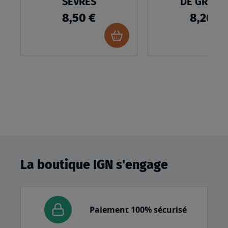
SÈVRES
DE GRAND
RANDONNÉE
8,50 €
8,20 €
FRANCE
Ajouter
au
panier
La boutique IGN s'engage
Paiement 100% sécurisé