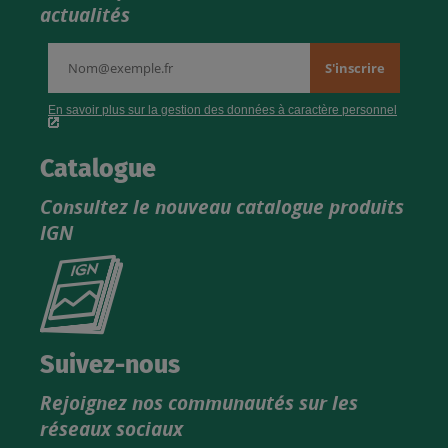
actualités
Catalogue
Consultez le nouveau catalogue produits
IGN
Consultez
le
nouveau
catalogue
Suivez-nous
produits
Rejoignez nos communautés sur les
IGN
réseaux sociaux