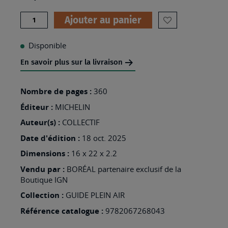
Quantité
Ajouter au panier
AJOUTER
À
Disponible
MA
En savoir plus sur la livraison
LISTE
D’ENVIES
Nombre de pages :
360
:
Éditeur :
MICHELIN
PETITS
Auteur(s) :
COLLECTIF
&
Date d'édition :
18 oct. 2025
GRANDS
Dimensions :
16 x 22 x 2.2
VOYAGEURS
Vendu par :
BORÉAL partenaire exclusif de la
-
Boutique IGN
800
Collection :
GUIDE PLEIN AIR
Référence catalogue :
9782067268043