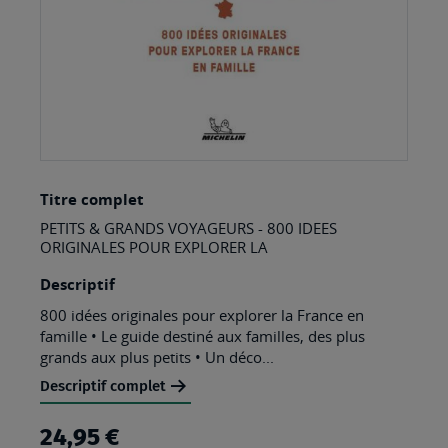
Skip
Titre complet
to
PETITS & GRANDS VOYAGEURS - 800 IDEES
the
ORIGINALES POUR EXPLORER LA
beginning
Descriptif
of
800 idées originales pour explorer la France en
the
famille • Le guide destiné aux familles, des plus
images
grands aux plus petits • Un déco...
gallery
Descriptif complet
24,95 €