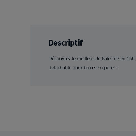
beginning
of
the
images
gallery
Descriptif
Découvrez le meilleur de Palerme en 160 
détachable pour bien se repérer !