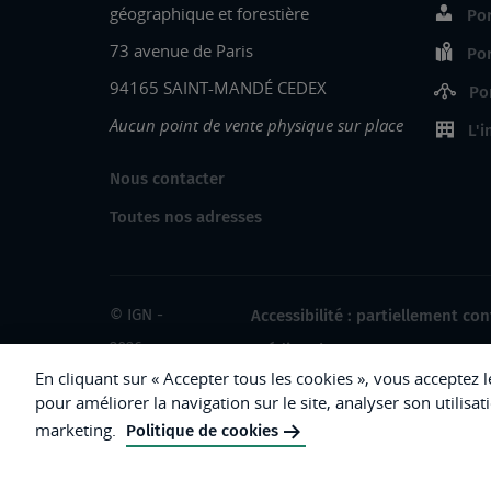
géographique et forestière
Por
73 avenue de Paris
Por
94165 SAINT-MANDÉ CEDEX
Po
Aucun point de vente physique sur place
L'i
Nous contacter
Toutes nos adresses
© IGN -
Accessibilité : partiellement co
2026
Crédits photos
En cliquant sur « Accepter tous les cookies », vous acceptez 
pour améliorer la navigation sur le site, analyser son utilisat
marketing.
Politique de cookies
République
Française.