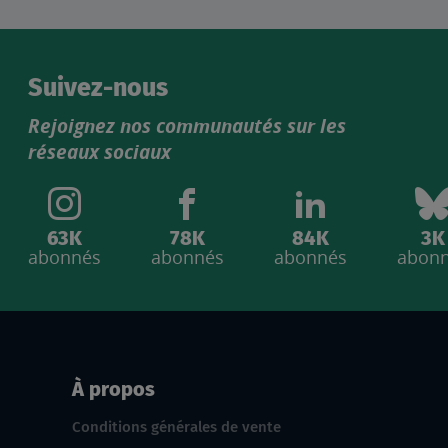
Suivez-nous
Rejoignez nos communautés sur les
réseaux sociaux
63K
78K
84K
3K
abonnés
abonnés
abonnés
abon
À propos
Conditions générales de vente