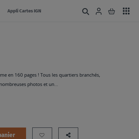
Acc
Connexion
Rechercher
Mon panie
Appli Cartes IGN
au
mé
rme en 160 pages ! Tous les quartiers branchés,
 nombreuses photos et un...
panier