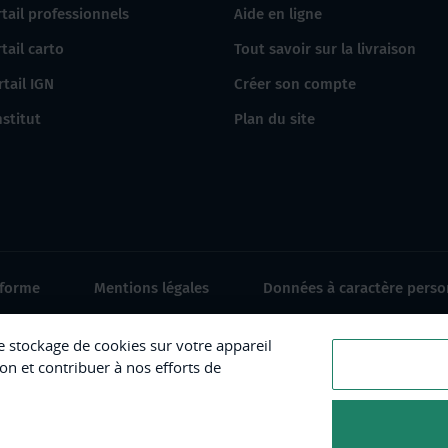
tail professionnels
Aide en ligne
tail carto
Tout savoir sur la livraison
rtail IGN
Créer son compte
nstitut
Plan du site
nforme
Mentions légales
Données à caractère perso
le stockage de cookies sur votre appareil
ion et contribuer à nos efforts de