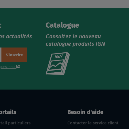
c
Catalogue
os actualités
Consultez le nouveau
catalogue produits IGN
Consultez
le
nouveau
catalogue
produits
IGN
ortails
Besoin d'aide
tail particuliers
Contacter le service client